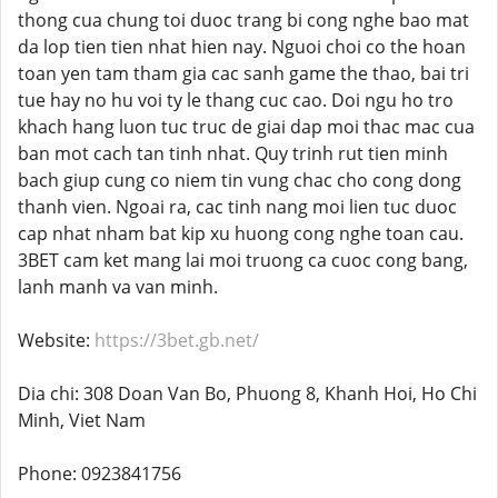
thong cua chung toi duoc trang bi cong nghe bao mat
da lop tien tien nhat hien nay. Nguoi choi co the hoan
toan yen tam tham gia cac sanh game the thao, bai tri
tue hay no hu voi ty le thang cuc cao. Doi ngu ho tro
khach hang luon tuc truc de giai dap moi thac mac cua
ban mot cach tan tinh nhat. Quy trinh rut tien minh
bach giup cung co niem tin vung chac cho cong dong
thanh vien. Ngoai ra, cac tinh nang moi lien tuc duoc
cap nhat nham bat kip xu huong cong nghe toan cau.
3BET cam ket mang lai moi truong ca cuoc cong bang,
lanh manh va van minh.
Website:
https://3bet.gb.net/
Dia chi: 308 Doan Van Bo, Phuong 8, Khanh Hoi, Ho Chi
Minh, Viet Nam
Phone: 0923841756