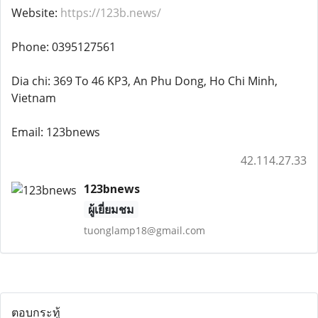
Website:
https://123b.news/
Phone: 0395127561
Dia chi: 369 To 46 KP3, An Phu Dong, Ho Chi Minh,
Vietnam
Email: 123bnews
42.114.27.33
123bnews
ผู้เยี่ยมชม
tuonglamp18@gmail.com
ตอบกระทู้