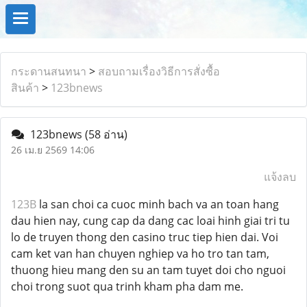
กระดานสนทนา
>
สอบถามเรื่องวิธีการสั่งซื้อ
สินค้า
>
123bnews
123bnews
(58 อ่าน)
26 เม.ย 2569 14:06
แจ้งลบ
123B
la san choi ca cuoc minh bach va an toan hang
dau hien nay, cung cap da dang cac loai hinh giai tri tu
lo de truyen thong den casino truc tiep hien dai. Voi
cam ket van han chuyen nghiep va ho tro tan tam,
thuong hieu mang den su an tam tuyet doi cho nguoi
choi trong suot qua trinh kham pha dam me.