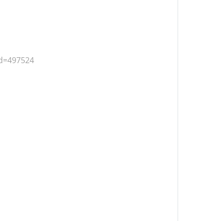
id=497524