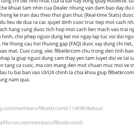
tung chi tiet nho nhat cua la bai hay vong quay Roulette. G
che khuat tam nhin cua Dealer nhung van dam bao day du ca
hong ke tran dau theo thoi gian thuc (Real-time Stats) duoc 
du lieu de dua ra cac quyet dinh cuoc truc tiep mot cach n
ach hang cung duoc tich hop mot cach lien mach vao trai ng
 hinh, cho phep nguoi dung ket noi ngay lap tuc voi doi ng
 He thong cau hoi thuong gap (FAQ) duoc xay dung chi tiet, 
 bao mat. Cuoi cung, viec f8betkrcom chu trong den tinh ba
hap la giup nguoi dung cam thay yen tam tuyet doi ve tai s
n tang ca cuoc, ma con mang den mot chuan muc moi ve tra
dau tu bai ban vao UI/UX chinh la chia khoa giup f8betkrco
ung nam qua.
bly.com/members/f8betkrcom0.114696/#about
raftforum.net/members/f8betkrcom0