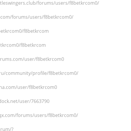
tleswingers.club/forums/users/f8betkrcom0/
te.com/forums/users/f8betkrcom0/
8betkrcom0/f8betkrcom
betkrcom0/f8betkrcom
forums.com/user/f8betkrcom0
y.ru/community/profile/f8betkrcom0/
nna.com/user/f8betkrcom0
rdock.net/user/7663790
qx.com/forums/users/f8betkrcom0/
forum/?