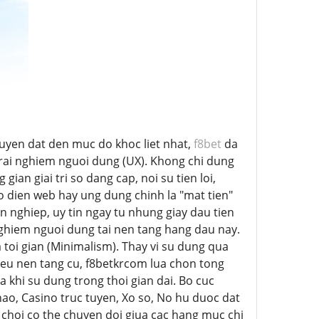
tuyen dat den muc do khoc liet nhat,
f8bet
da
trai nghiem nguoi dung (UX). Khong chi dung
ian giai tri so dang cap, noi su tien loi,
o dien web hay ung dung chinh la "mat tien"
 nghiep, uy tin ngay tu nhung giay dau tien
i nghiem nguoi dung tai nen tang hang dau nay.
 toi gian (Minimalism). Thay vi su dung qua
eu nen tang cu, f8betkrcom lua chon tong
 khi su dung trong thoi gian dai. Bo cuc
o, Casino truc tuyen, Xo so, No hu duoc dat
choi co the chuyen doi giua cac hang muc chi