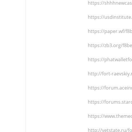
https://shhhnewcas
https://usdinstitu
https://paper.wf/f
https://zb3.org/f8
https://phatwallet
http://fort-raevski
https://forum.acei
https://forums.sta
https://www.theme
http://vetstate.ru/