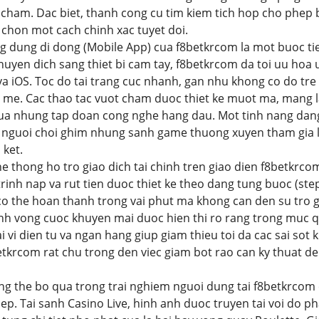
 cham. Dac biet, thanh cong cu tim kiem tich hop cho phep 
 chon mot cach chinh xac tuyet doi.
g dung di dong (Mobile App) cua f8betkrcom la mot buoc ti
huyen dich sang thiet bi cam tay, f8betkrcom da toi uu hoa
a iOS. Toc do tai trang cuc nhanh, gan nhu khong co do tre
me. Cac thao tac vuot cham duoc thiet ke muot ma, mang la
ua nhung tap doan cong nghe hang dau. Mot tinh nang dang
 nguoi choi ghim nhung sanh game thuong xuyen tham gia le
 ket.
e thong ho tro giao dich tai chinh tren giao dien f8betkrc
trinh nap va rut tien duoc thiet ke theo dang tung buoc (ste
o the hoan thanh trong vai phut ma khong can den su tro giu
nh vong cuoc khuyen mai duoc hien thi ro rang trong muc qu
 vi dien tu va ngan hang giup giam thieu toi da cac sai sot
tkrcom rat chu trong den viec giam bot rao can ky thuat de
 the bo qua trong trai nghiem nguoi dung tai f8betkrcom c
iep. Tai sanh Casino Live, hinh anh duoc truyen tai voi do ph