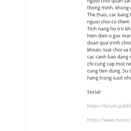
nguoi choi quan sat 
thong minh, khong 
The thao, cac bang t
nguoi choi co them 
Tinh nang ho tro kh
hien dien o goc man
doan qua trinh choi.
khoan, luat choi va
cac canh bao dang n
chi cung cap mot ne
cung tien dung. Su 
hang trong suot nh
Social:
https://forum.pab
https://www.minec