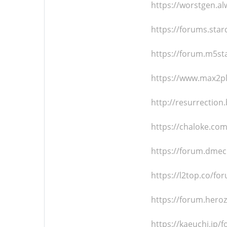
https://worstgen.
https://forums.sta
https://forum.m5s
https://www.max2p
http://resurrection
https://chaloke.co
https://forum.dme
https://l2top.co/f
https://forum.hero
https://kaeuchi.jp