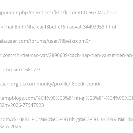
l.jp/index.php?members/f8betkrcom0.106670/#about
m/Thai-Binh/Nha-cai-f8bet-c15-raovat-34493953.html
lebazaar.com/forums/user/f8betkrcom0/
com/chi-tiet-rao-vat/2890609/cach-nap-tien-va-rut-tien-an
orum/user/168173/
ician.org.uk/community/profile/f8betkrcom0/
om0.ampblogs.com/%C4%90%C3%81nh-gi%C3%81-%C4%90%
82m-2026-77947923
link.com/d/10851-%C4%90%C3%81nh-gi%C3%81-%C4%90%E1
82m-2026