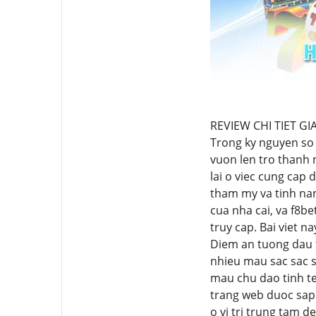
REVIEW CHI TIET G
Trong ky nguyen so 
vuon len tro thanh 
lai o viec cung cap 
tham my va tinh nan
cua nha cai, va f8b
truy cap. Bai viet n
Diem an tuong dau t
nhieu mau sac sac 
mau chu dao tinh te
trang web duoc sap 
o vi tri trung tam 