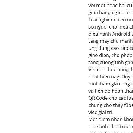
voi mot hoac hai cu
giua hang nghin lua
Trai nghiem tren un
so nguoi choi deu c
dieu hanh Android v
tang may chu manh 
ung dung cao cap c
giao dien, cho phep
tang cuong tinh gan
Ve mat chuc nang, h
nhat hien nay. Quy 
moi tham gia cung c
va tien do hoan tha
QR Code cho cac loai
chung cho thay f8be
viec giai tri.
Mot diem nhan khong
cac sanh choi truc t