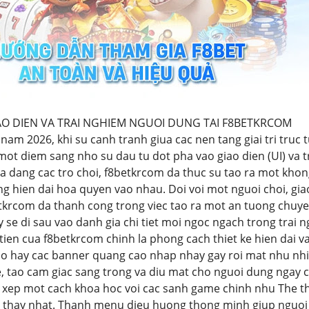
IAO DIEN VA TRAI NGHIEM NGUOI DUNG TAI F8BETKRCOM
nam 2026, khi su canh tranh giua cac nen tang giai tri truc 
mot diem sang nho su dau tu dot pha vao giao dien (UI) va 
da dang cac tro choi, f8betkrcom da thuc su tao ra mot khong g
g hien dai hoa quyen vao nhau. Doi voi mot nguoi choi, gia
etkrcom da thanh cong trong viec tao ra mot an tuong chuyen
ay se di sau vao danh gia chi tiet moi ngoc ngach trong tra
ien cua f8betkrcom chinh la phong cach thiet ke hien dai va
so hay cac banner quang cao nhap nhay gay roi mat nhu nhi
, tao cam giac sang trong va diu mat cho nguoi dung ngay ca
xep mot cach khoa hoc voi cac sanh game chinh nhu The tha
de thay nhat. Thanh menu dieu huong thong minh giup nguoi 