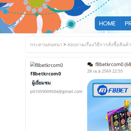
HOME
P
กระดานสนทนา
>
สอบถามเรื่องวิธีการสั่งซื้อสินค้
f8betkrcom0
(68
28 เม.ย 2569 22:55
f8betkrcom0
ผู้เยี่ยมชม
p01059009504@gmail.com