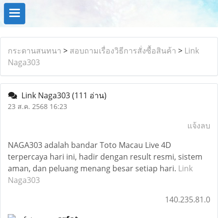
กระดานสนทนา
>
สอบถามเรื่องวิธีการสั่งซื้อสินค้า
>
Link
Naga303
Link Naga303
(111 อ่าน)
23 ส.ค. 2568 16:23
แจ้งลบ
NAGA303 adalah bandar Toto Macau Live 4D
terpercaya hari ini, hadir dengan result resmi, sistem
aman, dan peluang menang besar setiap hari.
Link
Naga303
140.235.81.0