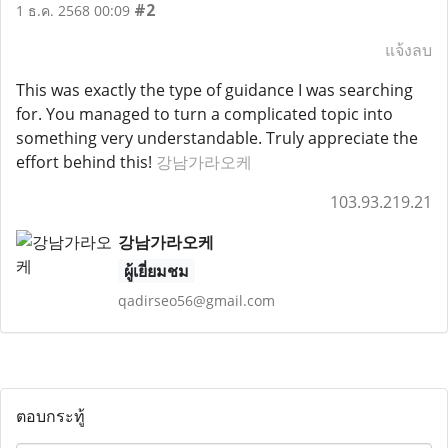
#2
1 ธ.ค. 2568 00:09
แจ้งลบ
This was exactly the type of guidance I was searching
for. You managed to turn a complicated topic into
something very understandable. Truly appreciate the
effort behind this!
강남가라오케
103.93.219.21
강남가라오케
ผู้เยี่ยมชม
qadirseo56@gmail.com
ตอบกระทู้