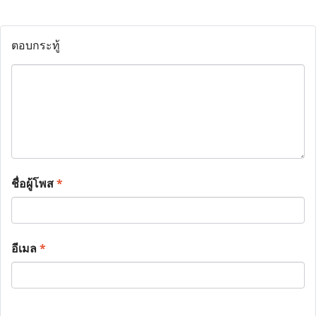
ตอบกระทู้
ชื่อผู้โพส
*
อีเมล
*