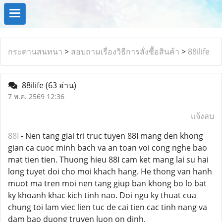
กระดานสนทนา
>
สอบถามเรื่องวิธีการสั่งซื้อสินค้า
>
88ilife
88ilife
(63 อ่าน)
7 พ.ค. 2569 12:36
แจ้งลบ
88I
- Nen tang giai tri truc tuyen 88I mang den khong
gian ca cuoc minh bach va an toan voi cong nghe bao
mat tien tien. Thuong hieu 88I cam ket mang lai su hai
long tuyet doi cho moi khach hang. He thong van hanh
muot ma tren moi nen tang giup ban khong bo lo bat
ky khoanh khac kich tinh nao. Doi ngu ky thuat cua
chung toi lam viec lien tuc de cai tien cac tinh nang va
dam bao duong truyen luon on dinh.