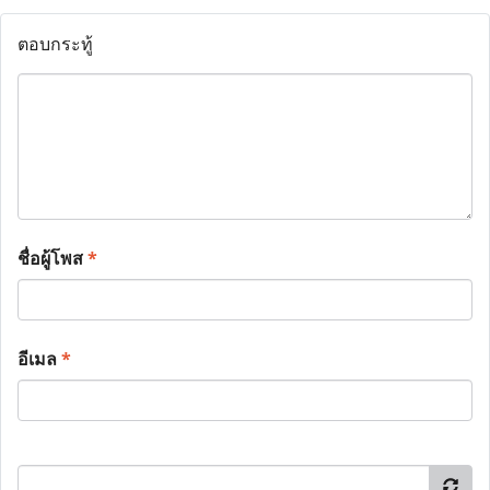
ตอบกระทู้
ชื่อผู้โพส
*
อีเมล
*