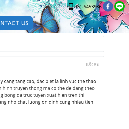
081-6453936
NTACT US
แจ้งลบ
 cang tang cao, dac biet la linh vuc the thao
 hinh truyen thong ma co the de dang theo
g bong da truc tuyen xuat hien tren thi
dung nho chat luong on dinh cung nhieu tien