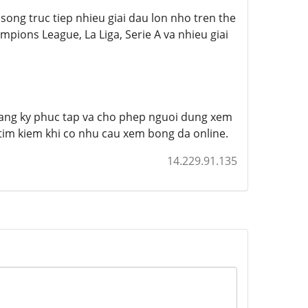
ong truc tiep nhieu giai dau lon nho tren the
pions League, La Liga, Serie A va nhieu giai
dang ky phuc tap va cho phep nguoi dung xem
 tim kiem khi co nhu cau xem bong da online.
14.229.91.135