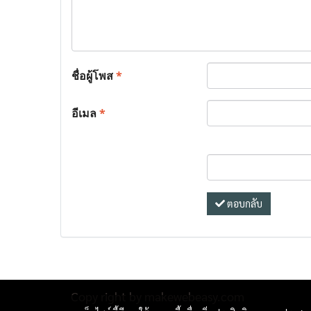
ชื่อผู้โพส
*
อีเมล
*
ตอบกลับ
Copy right by makewebeasy.com