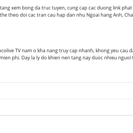
tang xem bong da truc tuyen, cung cap cac duong link phat s
 the theo doi cac tran cau hap dan nhu Ngoai hang Anh, Cham
ocolive TV nam o kha nang truy cap nhanh, khong yeu cau 
mien phi. Day la ly do khien nen tang nay duoc nhieu nguoi