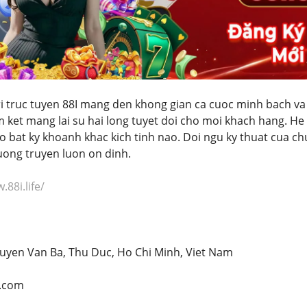
tri truc tuyen 88I mang den khong gian ca cuoc minh bach va
 ket mang lai su hai long tuyet doi cho moi khach hang. 
 bat ky khoanh khac kich tinh nao. Doi ngu ky thuat cua chung
ong truyen luon on dinh.
.88i.life/
guyen Van Ba, Thu Duc, Ho Chi Minh, Viet Nam
l.com