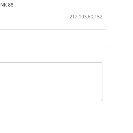
NK 88I
212.103.60.152