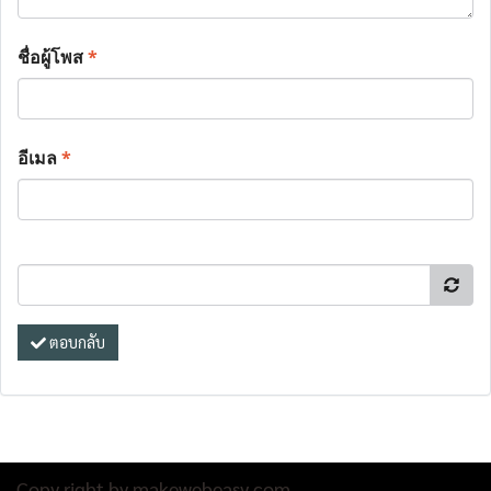
ชื่อผู้โพส
*
อีเมล
*
ตอบกลับ
Copy right by makewebeasy.com