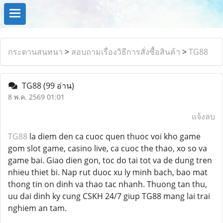
กระดานสนทนา
>
สอบถามเรื่องวิธีการสั่งซื้อสินค้า
>
TG88
TG88
(99 อ่าน)
8 พ.ค. 2569 01:01
แจ้งลบ
TG88
la diem den ca cuoc quen thuoc voi kho game
gom slot game, casino live, ca cuoc the thao, xo so va
game bai. Giao dien gon, toc do tai tot va de dung tren
nhieu thiet bi. Nap rut duoc xu ly minh bach, bao mat
thong tin on dinh va thao tac nhanh. Thuong tan thu,
uu dai dinh ky cung CSKH 24/7 giup TG88 mang lai trai
nghiem an tam.