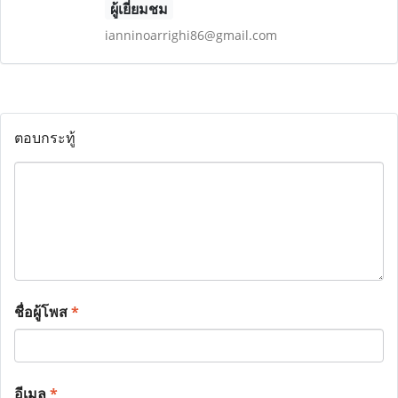
ผู้เยี่ยมชม
ianninoarrighi86@gmail.com
ตอบกระทู้
ชื่อผู้โพส
*
อีเมล
*