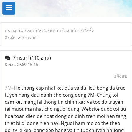
กระดานสนทนา
>
สอบถามเรื่องวิธีการสั่งซื้อ
สินค้า
>
7msurf
7msurf
(110 อ่าน)
8 พ.ค. 2569 15:15
แจ้งลบ
7M
- He thong cap nhat ket qua va du lieu bong da truc
tuyen hang dau danh cho cong dong 7M. Chung toi
cam ket mang lai thong tin chinh xac va toc do truyen
tai muot ma nhat cho nguoi dung. Website duoc toi uu
hoa toan dien de hoat dong on dinh tren moi nen tang
thiet bi di dong hien nay. Nguoi ham mo co the theo
doi ty le keo, bang xep hang va tin tuc chuyen nhuong