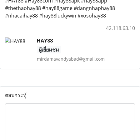
#HAY88 #Hay88com #hay88apk #hay88app
#thethaohay88 #hay88game #dangnhaphay88
#nhacaihay88 #hay88luckywin #xosohay88
42.118.63.10
HAY88
ผู้เยี่ยมชม
mirdamavandyabad@gmail.com
ตอบกระทู้