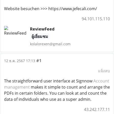
Website besuchen >>> https://www.jefecali.com/
94.101.115.110
ReviewFeed
ผู้เยี่ยมชม
kolalorexen@gmail.com
#1
12 ธ.ค. 2567 17:13
แจ้งลบ
The straightforward user interface at Signnow
Account
management
makes it simple to count and arrange the
PDFs in certain folders. You can look at and count the
data of individuals who use as a super admin.
43.242.177.11