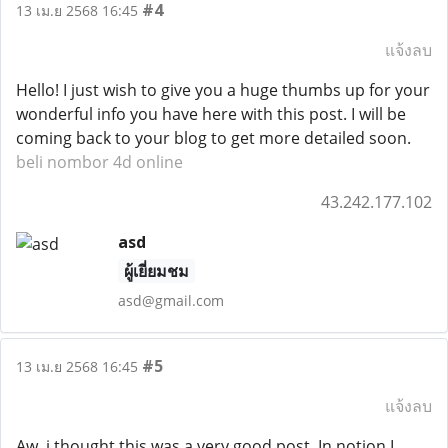
#4
13 เม.ย 2568 16:45
แจ้งลบ
Hello! I just wish to give you a huge thumbs up for your
wonderful info you have here with this post. I will be
coming back to your blog to get more detailed soon.
beli nombor 4d online
43.242.177.102
asd
ผู้เยี่ยมชม
asd@gmail.com
#5
13 เม.ย 2568 16:45
แจ้งลบ
Aw, i thought this was a very good post. In notion I