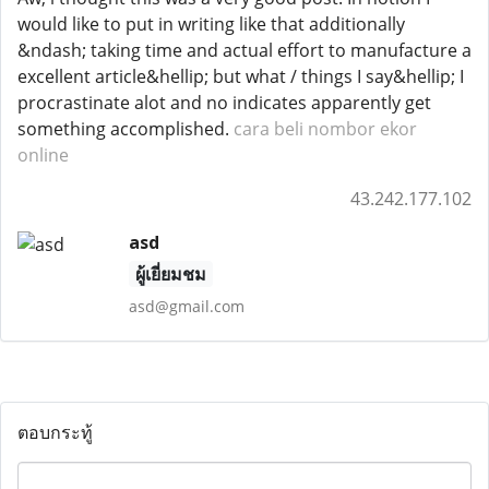
would like to put in writing like that additionally
&ndash; taking time and actual effort to manufacture a
excellent article&hellip; but what / things I say&hellip; I
procrastinate alot and no indicates apparently get
something accomplished.
cara beli nombor ekor
online
43.242.177.102
asd
ผู้เยี่ยมชม
asd@gmail.com
ตอบกระทู้