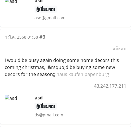
asd
ผู้เยี่ยมชม
asd@gmail.com
#3
4 มี.ค. 2568 01:58
แจ้งลบ
i would be busy again doing some home decors this
coming christmas, i&rsquo;d be buying some new
decors for the season;;
haus kaufen papenburg
43.242.177.211
asd
ผู้เยี่ยมชม
ds@gmail.com