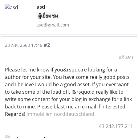
asd
ผู้เยี่ยมชม
asd@gmail.com
#2
23 ก.พ. 2568 17:46
แจ้งลบ
Please let me know if you&rsquo;re looking for a
author for your site. You have some really good posts
and I believe I would be a good asset. If you ever want
to take some of the load off, I&rsquo;d really like to
write some content for your blog in exchange for a link
back to mine. Please blast me an e-mail if interested.
Regards!
immobilien norddeutschland
43.242.177.211