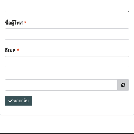
ชื่อผู้โพส
*
อีเมล
*
ตอบกลับ