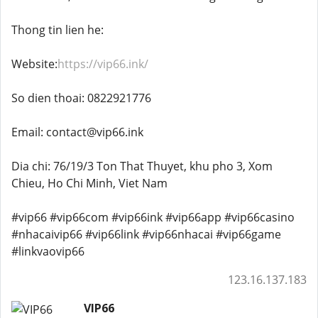
Thong tin lien he:
Website:
https://vip66.ink/
So dien thoai: 0822921776
Email: contact@vip66.ink
Dia chi: 76/19/3 Ton That Thuyet, khu pho 3, Xom
Chieu, Ho Chi Minh, Viet Nam
#vip66 #vip66com #vip66ink #vip66app #vip66casino
#nhacaivip66 #vip66link #vip66nhacai #vip66game
#linkvaovip66
123.16.137.183
VIP66