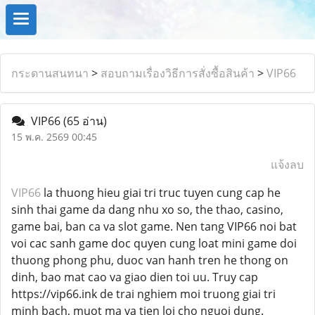
กระดานสนทนา
>
สอบถามเรื่องวิธีการสั่งซื้อสินค้า
>
VIP66
VIP66
(65 อ่าน)
15 พ.ค. 2569 00:45
แจ้งลบ
VIP66
la thuong hieu giai tri truc tuyen cung cap he
sinh thai game da dang nhu xo so, the thao, casino,
game bai, ban ca va slot game. Nen tang VIP66 noi bat
voi cac sanh game doc quyen cung loat mini game doi
thuong phong phu, duoc van hanh tren he thong on
dinh, bao mat cao va giao dien toi uu. Truy cap
https://vip66.ink de trai nghiem moi truong giai tri
minh bach, muot ma va tien loi cho nguoi dung.