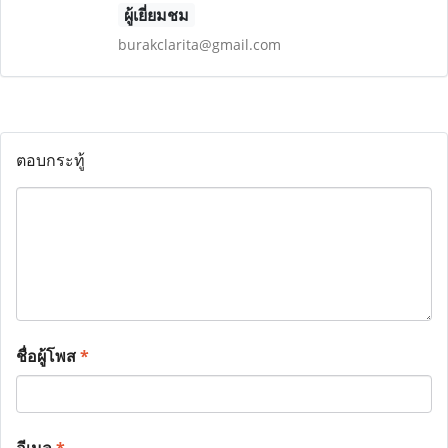
ผู้เยี่ยมชม
burakclarita@gmail.com
ตอบกระทู้
ชื่อผู้โพส
*