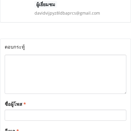
ผู้เยี่ยมชม
davidvijpyz8ldbaprcs@gmail.com
ตอบกระทู้
ชื่อผู้โพส
*