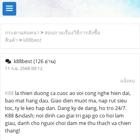
กระดานสนทนา
>
สอบถามเรื่องวิธีการสั่งซื้อ
สินค้า
>
k88best
k88best
(126 อ่าน)
11 ก.ย. 2568 00:12
แจ้งลบ
K88
la thien duong ca cuoc ao voi cong nghe hien dai,
bao mat hang dau. Giao dien muot ma, nap rut sieu
toc, ty le keo hap dan. Dang ky de dang, ho tro 24/7.
K88 &ndash; noi dinh cao giai tri gap go co hoi lam
giau, danh cho nguoi choi dam me thu thach va chien
thang!