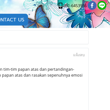
081-6453936
NTACT US
แจ้งลบ
n tim-tim papan atas dan pertandingan-
 papan atas dan rasakan sepenuhnya emosi