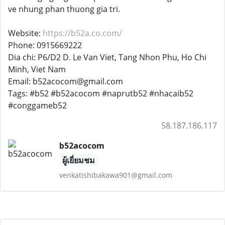
ve nhung phan thuong gia tri.
Website:
https://b52a.co.com/
Phone: 0915669222
Dia chi: P6/D2 D. Le Van Viet, Tang Nhon Phu, Ho Chi
Minh, Viet Nam
Email: b52acocom@gmail.com
Tags: #b52 #b52acocom #naprutb52 #nhacaib52
#conggameb52
58.187.186.117
b52acocom
ผู้เยี่ยมชม
venkatishibakawa901@gmail.com