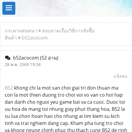
กระดานสนทนา
>
สอบถามเรื่องวิธีการสั่งซื้อ
สินค้า
>
b52acocom
b52acocom
(52 อ่าน)
28 พ.ค. 2569 19:34
แจ้งลบ
B52
khong chi la mot san choi giai tri don thuan ma
con la mot thien duong tro choi voi vo van co hoi hap
dan danh cho nguoi yeu game bai va ca cuoc. Duoc toi
uu hoa de mang toi nhung giay phut thang hoa, B52 la
su lua chon hoan hao cho nhung ai tim kiem su kich
tinh va trai nghiem dang cap. Kham pha tung tro choi
va khong ngung chinh phuc thu thach cung B52 de rinh