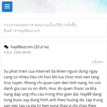
กระดานสนทนา
>
สอบถามเรื่องวิธีการสั่งซื้อ
สินค้า
>
hay88azcom
hay88azcom
(20 อ่าน)
4 มิ.ย. 2569 00:49
แจ้งลบ
Su phat trien cua internet da khien nguoi dung ngay
cang co nhieu tieu chi hon khi lua chon mot nen tang
truc tuyen. Khong chi quan tam den tinh nang, ho con
danh gia cao su on dinh, muc do quen thuoc va kha
nang dap ung nhu cau trong thoi gian dai. Hay88 dang
tung buoc xay dung hinh anh theo huong do, tap trung
vao viec tao ra gia tri ben vung thay vi chi chay theo