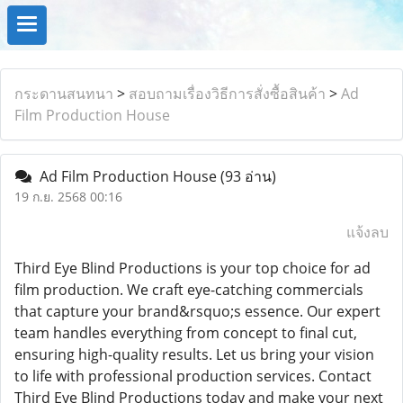
กระดานสนทนา
>
สอบถามเรื่องวิธีการสั่งซื้อสินค้า
>
Ad
Film Production House
Ad Film Production House
(93 อ่าน)
19 ก.ย. 2568 00:16
แจ้งลบ
Third Eye Blind Productions is your top choice for ad
film production. We craft eye-catching commercials
that capture your brand&rsquo;s essence. Our expert
team handles everything from concept to final cut,
ensuring high-quality results. Let us bring your vision
to life with professional production services. Contact
Third Eye Blind Productions today and make your next