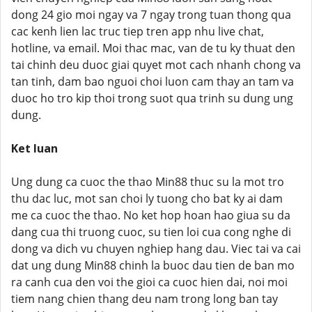
dong 24 gio moi ngay va 7 ngay trong tuan thong qua
cac kenh lien lac truc tiep tren app nhu live chat,
hotline, va email. Moi thac mac, van de tu ky thuat den
tai chinh deu duoc giai quyet mot cach nhanh chong va
tan tinh, dam bao nguoi choi luon cam thay an tam va
duoc ho tro kip thoi trong suot qua trinh su dung ung
dung.
Ket luan
Ung dung ca cuoc the thao Min88 thuc su la mot tro
thu dac luc, mot san choi ly tuong cho bat ky ai dam
me ca cuoc the thao. No ket hop hoan hao giua su da
dang cua thi truong cuoc, su tien loi cua cong nghe di
dong va dich vu chuyen nghiep hang dau. Viec tai va cai
dat ung dung Min88 chinh la buoc dau tien de ban mo
ra canh cua den voi the gioi ca cuoc hien dai, noi moi
tiem nang chien thang deu nam trong long ban tay