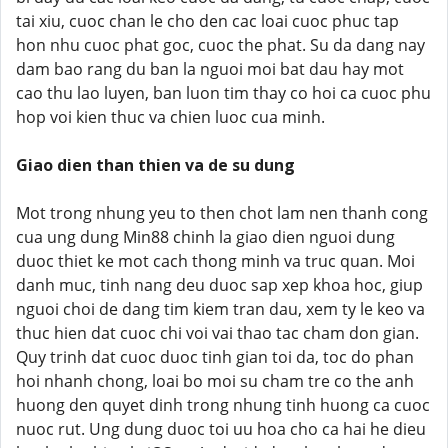
tai xiu, cuoc chan le cho den cac loai cuoc phuc tap
hon nhu cuoc phat goc, cuoc the phat. Su da dang nay
dam bao rang du ban la nguoi moi bat dau hay mot
cao thu lao luyen, ban luon tim thay co hoi ca cuoc phu
hop voi kien thuc va chien luoc cua minh.
Giao dien than thien va de su dung
Mot trong nhung yeu to then chot lam nen thanh cong
cua ung dung Min88 chinh la giao dien nguoi dung
duoc thiet ke mot cach thong minh va truc quan. Moi
danh muc, tinh nang deu duoc sap xep khoa hoc, giup
nguoi choi de dang tim kiem tran dau, xem ty le keo va
thuc hien dat cuoc chi voi vai thao tac cham don gian.
Quy trinh dat cuoc duoc tinh gian toi da, toc do phan
hoi nhanh chong, loai bo moi su cham tre co the anh
huong den quyet dinh trong nhung tinh huong ca cuoc
nuoc rut. Ung dung duoc toi uu hoa cho ca hai he dieu