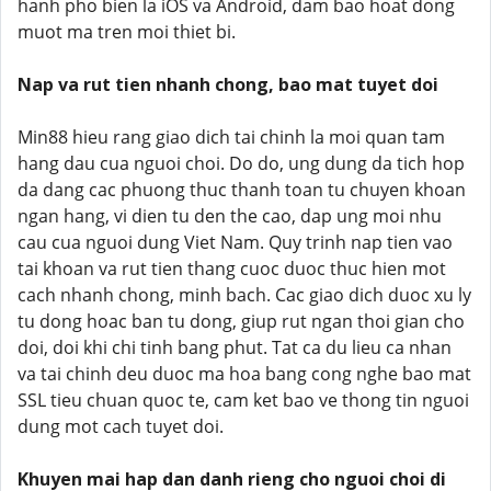
hanh pho bien la iOS va Android, dam bao hoat dong
muot ma tren moi thiet bi.
Nap va rut tien nhanh chong, bao mat tuyet doi
Min88 hieu rang giao dich tai chinh la moi quan tam
hang dau cua nguoi choi. Do do, ung dung da tich hop
da dang cac phuong thuc thanh toan tu chuyen khoan
ngan hang, vi dien tu den the cao, dap ung moi nhu
cau cua nguoi dung Viet Nam. Quy trinh nap tien vao
tai khoan va rut tien thang cuoc duoc thuc hien mot
cach nhanh chong, minh bach. Cac giao dich duoc xu ly
tu dong hoac ban tu dong, giup rut ngan thoi gian cho
doi, doi khi chi tinh bang phut. Tat ca du lieu ca nhan
va tai chinh deu duoc ma hoa bang cong nghe bao mat
SSL tieu chuan quoc te, cam ket bao ve thong tin nguoi
dung mot cach tuyet doi.
Khuyen mai hap dan danh rieng cho nguoi choi di