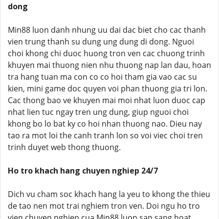
dong
Min88 luon danh nhung uu dai dac biet cho cac thanh
vien trung thanh su dung ung dung di dong. Nguoi
choi khong chi duoc huong tron ven cac chuong trinh
khuyen mai thuong nien nhu thuong nap lan dau, hoan
tra hang tuan ma con co co hoi tham gia vao cac su
kien, mini game doc quyen voi phan thuong gia tri lon.
Cac thong bao ve khuyen mai moi nhat luon duoc cap
nhat lien tuc ngay tren ung dung, giup nguoi choi
khong bo lo bat ky co hoi nhan thuong nao. Dieu nay
tao ra mot loi the canh tranh lon so voi viec choi tren
trinh duyet web thong thuong.
Ho tro khach hang chuyen nghiep 24/7
Dich vu cham soc khach hang la yeu to khong the thieu
de tao nen mot trai nghiem tron ven. Doi ngu ho tro
vien chuyen nghiep cua Min88 luon san sang hoat