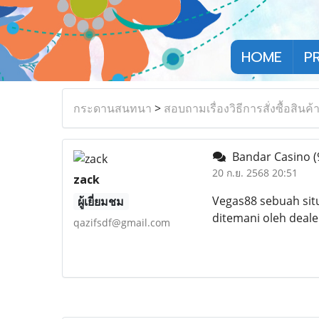
HOME
P
กระดานสนทนา
>
สอบถามเรื่องวิธีการสั่งซื้อสินค้
Bandar Casino
(
20 ก.ย. 2568 20:51
zack
Vegas88 sebuah situ
ผู้เยี่ยมชม
ditemani oleh deale
qazifsdf@gmail.com