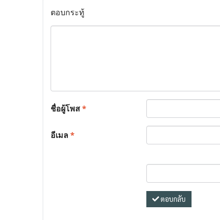
ตอบกระทู้
ชื่อผู้โพส
*
อีเมล
*
ตอบกลับ