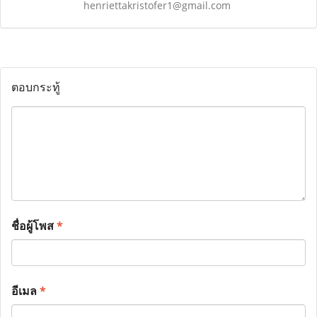
henriettakristofer1@gmail.com
ตอบกระทู้
ชื่อผู้โพส
*
อีเมล
*