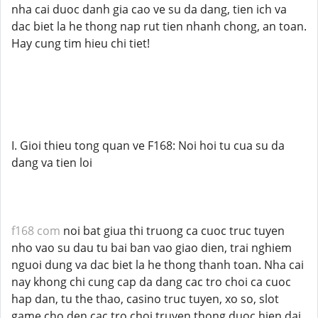
nha cai duoc danh gia cao ve su da dang, tien ich va
dac biet la he thong nap rut tien nhanh chong, an toan.
Hay cung tim hieu chi tiet!
I. Gioi thieu tong quan ve F168: Noi hoi tu cua su da
dang va tien loi
f168 com
noi bat giua thi truong ca cuoc truc tuyen
nho vao su dau tu bai ban vao giao dien, trai nghiem
nguoi dung va dac biet la he thong thanh toan. Nha cai
nay khong chi cung cap da dang cac tro choi ca cuoc
hap dan, tu the thao, casino truc tuyen, xo so, slot
game cho den cac tro choi truyen thong duoc hien dai