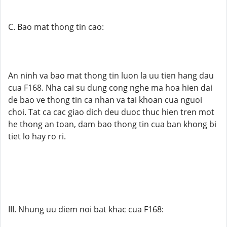
C. Bao mat thong tin cao:
An ninh va bao mat thong tin luon la uu tien hang dau
cua F168. Nha cai su dung cong nghe ma hoa hien dai
de bao ve thong tin ca nhan va tai khoan cua nguoi
choi. Tat ca cac giao dich deu duoc thuc hien tren mot
he thong an toan, dam bao thong tin cua ban khong bi
tiet lo hay ro ri.
III. Nhung uu diem noi bat khac cua F168: