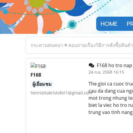
HOME
P
กระดานสนทนา
>
สอบถามเรื่องวิธีการสั่งซื้อสินค้
F168 ho tro nap 
24 ก.ย. 2568 16:15
F168
The gioi ca cuoc tr
ผู้เยี่ยมชม
cau da dang cua ngu
henriettakristofer1@gmail.com
mot trong nhung ten
biet la viec ho tro 
trung vao tinh nang 