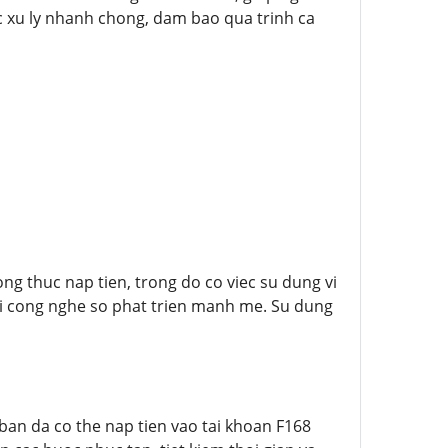
oc xu ly nhanh chong, dam bao qua trinh ca
g thuc nap tien, trong do co viec su dung vi
dai cong nghe so phat trien manh me. Su dung
 ban da co the nap tien vao tai khoan F168