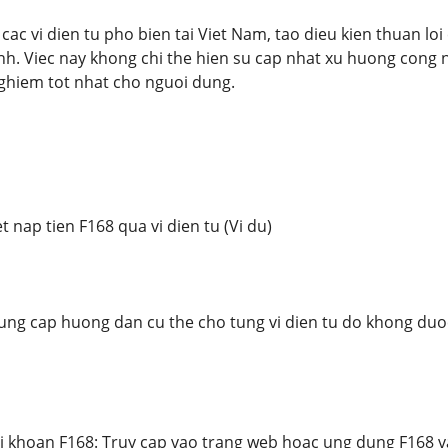
 cac vi dien tu pho bien tai Viet Nam, tao dieu kien thuan l
nh. Viec nay khong chi the hien su cap nhat xu huong con
ghiem tot nhat cho nguoi dung.
et nap tien F168 qua vi dien tu (Vi du)
ng cap huong dan cu the cho tung vi dien tu do khong duo
i khoan F168: Truy cap vao trang web hoac ung dung F168 v