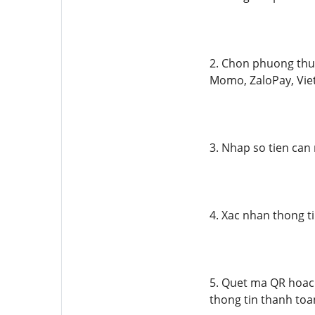
2. Chon phuong thuc
Momo, ZaloPay, Viett
3. Nhap so tien can
4. Xac nhan thong ti
5. Quet ma QR hoac 
thong tin thanh toan