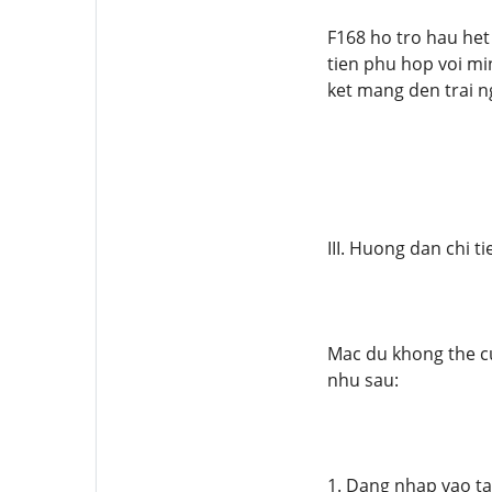
F168 ho tro hau het
tien phu hop voi mi
ket mang den trai n
III. Huong dan chi ti
Mac du khong the cu
nhu sau:
1. Dang nhap vao ta