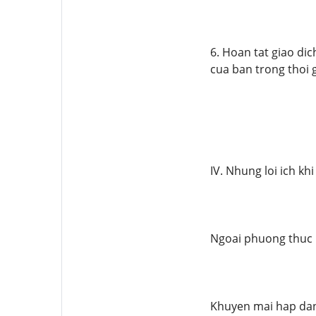
6. Hoan tat giao dic
cua ban trong thoi 
IV. Nhung loi ich kh
Ngoai phuong thuc n
Khuyen mai hap dan