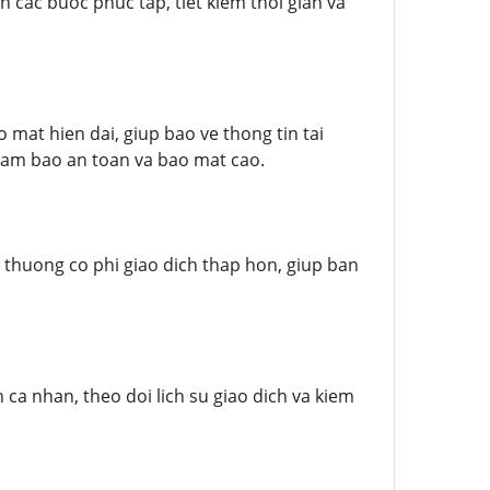
cac buoc phuc tap, tiet kiem thoi gian va
 mat hien dai, giup bao ve thong tin tai
 dam bao an toan va bao mat cao.
u thuong co phi giao dich thap hon, giup ban
 ca nhan, theo doi lich su giao dich va kiem