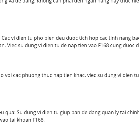
g va de dang. Khong can phai den ngan hang hay thuc hien 
Cac vi dien tu pho bien deu duoc tich hop cac tinh nang bao
an. Viec su dung vi dien tu de nap tien vao F168 cung duoc
So voi cac phuong thuc nap tien khac, viec su dung vi dien t
eu qua: Su dung vi dien tu giup ban de dang quan ly tai chinh
 vao tai khoan F168.