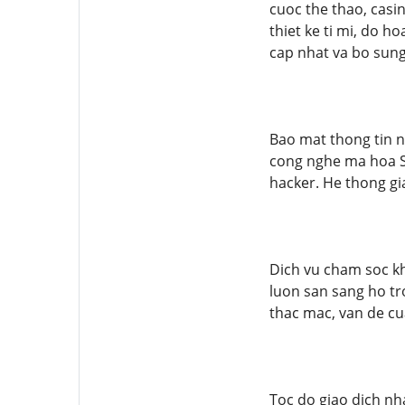
cuoc the thao, casi
thiet ke ti mi, do h
cap nhat va bo sun
Bao mat thong tin n
cong nghe ma hoa SS
hacker. He thong gi
Dich vu cham soc k
luon san sang ho tr
thac mac, van de cu
Toc do giao dich nh