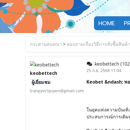
HOME
P
กระดานสนทนา
>
สอบถามเรื่องวิธีการสั่งซื้อสินค้
keobettech
(102
25 ก.ย. 2568 11:04
keobettech
Keobet &ndash; พอร
ผู้เยี่ยมชม
tranpyvclquyen@gmail.com
ในยุคแห่งความบันเทิงดิ
ประสบการณ์การเดิมพัน