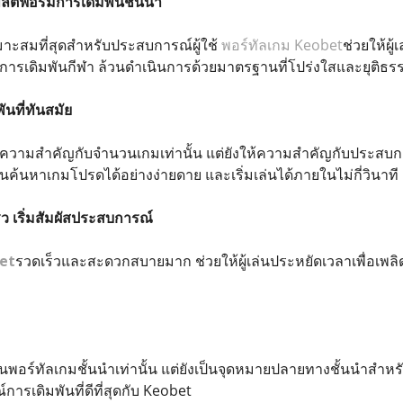
ตฟอร์มการเดิมพันชั้นนำ
าะสมที่สุดสำหรับประสบการณ์ผู้ใช้
พอร์ทัลเกม Keobet
ช่วยให้ผู
การเดิมพันกีฬา ล้วนดำเนินการด้วยมาตรฐานที่โปร่งใสและยุติธรรม 
นที่ทันสมัย
้ความสำคัญกับจำนวนเกมเท่านั้น แต่ยังให้ความสำคัญกับประสบการ
เล่นค้นหาเกมโปรดได้อย่างง่ายดาย และเริ่มเล่นได้ภายในไม่กี่วินาที
็ว เริ่มสัมผัสประสบการณ์
bet
รวดเร็วและสะดวกสบายมาก ช่วยให้ผู้เล่นประหยัดเวลาเพื่อเพลิ
ป็นพอร์ทัลเกมชั้นนำเท่านั้น แต่ยังเป็นจุดหมายปลายทางชั้นนำสำหร
การเดิมพันที่ดีที่สุดกับ Keobet