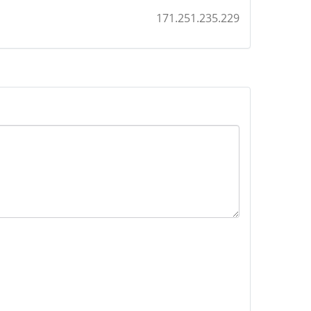
171.251.235.229