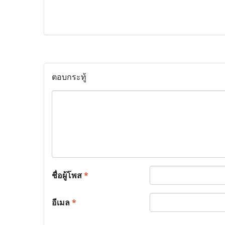
ตอบกระทู้
ชื่อผู้โพส
*
อีเมล
*