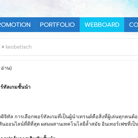
ROMOTION
PORTFOLIO
WEBBOARD
CO
า
>
keobettech
 อ่าน)
์ทัลเกมชั้นนำ
จิทัล การเลือกพอร์ทัลเกมที่เป็นผู้นำเทรนด์คือสิ่งที่ผู้เล่นทุกคนต
ออนไลน์ที่ดีที่สุด ผสมผสานเทคโนโลยีล้ำสมัย อินเทอร์เฟซที่เป็