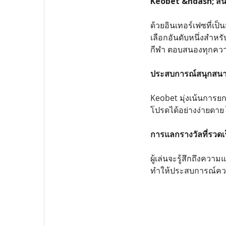
Keobet &ndash; สนา
ด้วยอินเทอร์เฟซที่เป
เลือกอันดับหนึ่งสำห
กีฬา ตอบสนองทุกความ
ประสบการณ์สนุกสนาน 
Keobet มุ่งเน้นการยก
โปรดได้อย่างง่ายดาย 
การแลกรางวัลที่รวด
ผู้เล่นจะรู้สึกถึงความ
ทำให้ประสบการณ์ความ