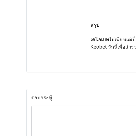
สรุป
เคโอเบท
ไม่เพียงแต่เ
Keobet วันนี้เพื่อสำ
ตอบกระทู้