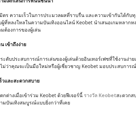
มเด็กเล่นการพนันชั้นนำ
็นมิตร ความเร็วในการประมวลผลที่ราบรื่น และความเข้ากันได้กับท
รับผู้ที่หลงใหลในความบันเทิงออนไลน์ Keobet นำเสนอเกมหลากหล
ต้องการของผู้เล่น
เข้าถึงง่าย
ระดับประสบการณ์การเล่นของผู้เล่นด้วยอินเทอร์เฟซที่ใช้งานง่า
ไม่ว่าคุณจะเป็นมือใหม่หรือผู้เชี่ยวชาญ Keobet มอบประสบการณ์ท
เร็วและสะดวกสบาย
แตกต่างเมื่อเข้าร่วม Keobet ด้วยฟีเจอร์นี้
รางวัล Keobet
สะดวกสบา
บันเทิงสมบูรณ์แบบยิ่งกว่าที่เคย