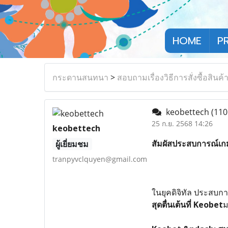
HOME
P
กระดานสนทนา
>
สอบถามเรื่องวิธีการสั่งซื้อสินค้
keobettech
(110
25 ก.ย. 2568 14:26
keobettech
สัมผัสประสบการณ์เกม
ผู้เยี่ยมชม
tranpyvclquyen@gmail.com
ในยุคดิจิทัล ประสบกา
สุดตื่นเต้นที่ Keobet
ม