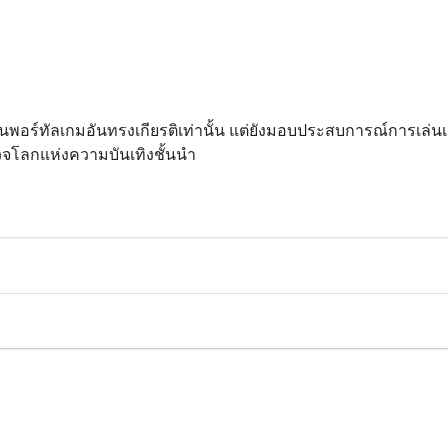
ป็นพอร์ทัลเกมอันทรงเกียรติเท่านั้น แต่ยังมอบประสบการณ์การเล่น
รวจโลกแห่งความบันเทิงชั้นนำ