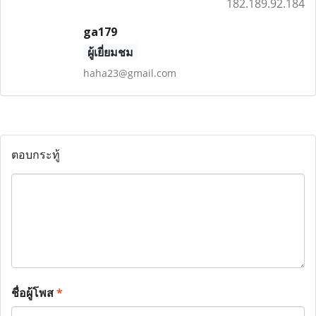
182.189.92.184
ga179
ผู้เยี่ยมชม
haha23@gmail.com
ตอบกระทู้
ชื่อผู้โพส
*