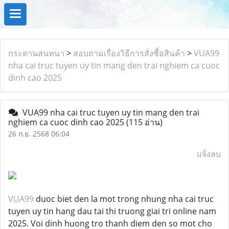
กระดานสนทนา
>
สอบถามเรื่องวิธีการสั่งซื้อสินค้า
>
VUA99
nha cai truc tuyen uy tin mang den trai nghiem ca cuoc
dinh cao 2025
VUA99 nha cai truc tuyen uy tin mang den trai
nghiem ca cuoc dinh cao 2025
(115 อ่าน)
26 ก.ย. 2568 06:04
แจ้งลบ
VUA99
duoc biet den la mot trong nhung nha cai truc
tuyen uy tin hang dau tai thi truong giai tri online nam
2025. Voi dinh huong tro thanh diem den so mot cho