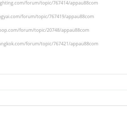
lighting.com/forum/topic/767414/appau88com
ngyai.com/forum/topic/767419/appau88com
acoop.com/forum/topic/20748/appau88com
bangkok.com/forum/topic/767421/appau88com