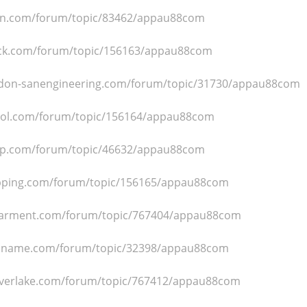
un.com/forum/topic/83462/appau88com
ck.com/forum/topic/156163/appau88com
adon-sanengineering.com/forum/topic/31730/appau88com
ool.com/forum/topic/156164/appau88com
op.com/forum/topic/46632/appau88com
ipping.com/forum/topic/156165/appau88com
arment.com/forum/topic/767404/appau88com
dname.com/forum/topic/32398/appau88com
lverlake.com/forum/topic/767412/appau88com