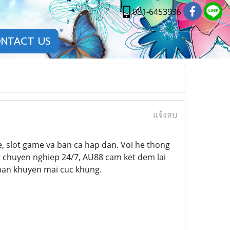
081-6453936
NTACT US
แจ้งลบ
e, slot game va ban ca hap dan. Voi he thong
g chuyen nghiep 24/7, AU88 cam ket dem lai
han khuyen mai cuc khung.