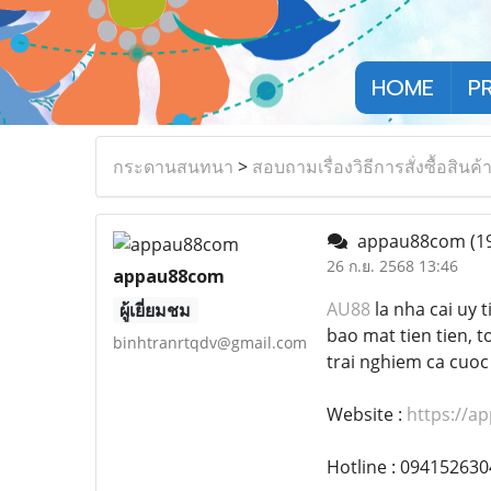
HOME
P
กระดานสนทนา
>
สอบถามเรื่องวิธีการสั่งซื้อสินค้
appau88com
(1
26 ก.ย. 2568 13:46
appau88com
AU88
la nha cai uy 
ผู้เยี่ยมชม
bao mat tien tien, 
binhtranrtqdv@gmail.com
trai nghiem ca cuo
Website :
https://a
Hotline : 094152630