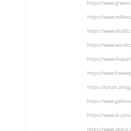
https://www.greenc
https://www.millie
https://www.vhs80
https://www.words
https://www.thepa
https://www.freeb
https://forum.amzg
https://www.gabi
https://www.d-ush
https://www.abitu