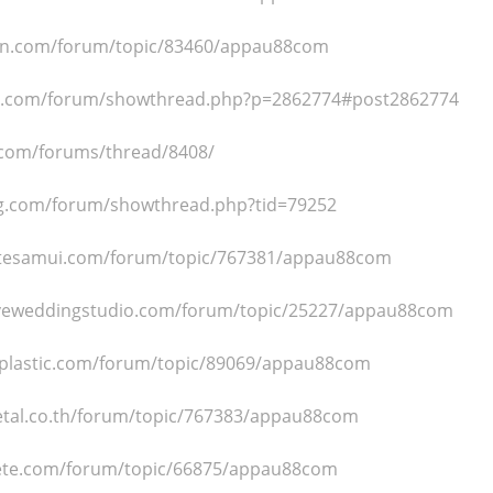
un.com/forum/topic/83460/appau88com
d.com/forum/showthread.php?p=2862774#post2862774
.com/forums/thread/8408/
eg.com/forum/showthread.php?tid=79252
itesamui.com/forum/topic/767381/appau88com
oveweddingstudio.com/forum/topic/25227/appau88com
oplastic.com/forum/topic/89069/appau88com
tal.co.th/forum/topic/767383/appau88com
ete.com/forum/topic/66875/appau88com