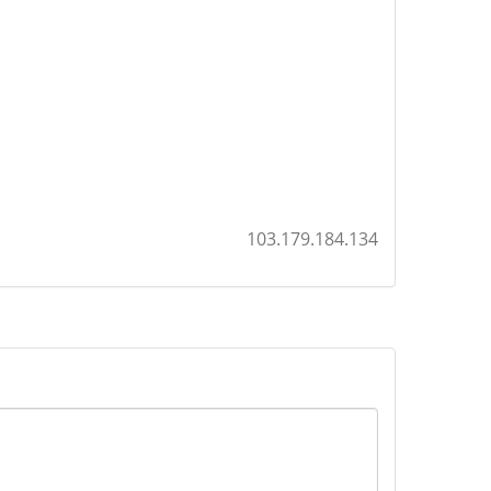
103.179.184.134