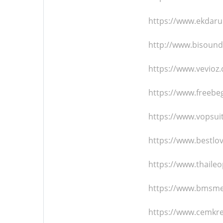
https://www.ekdar
http://www.bisoun
https://www.vevioz
https://www.freeb
https://www.vopsu
https://www.bestl
https://www.thaile
https://www.bmsme
https://www.cemkr