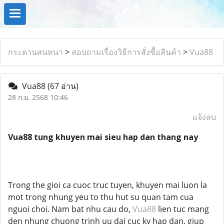
กระดานสนทนา
>
สอบถามเรื่องวิธีการสั่งซื้อสินค้า
>
Vua88
Vua88
(67 อ่าน)
28 ก.ย. 2568 10:46
แจ้งลบ
Vua88 tung khuyen mai sieu hap dan thang nay
Trong the gioi ca cuoc truc tuyen, khuyen mai luon la
mot trong nhung yeu to thu hut su quan tam cua
nguoi choi. Nam bat nhu cau do,
Vua88
lien tuc mang
den nhung chuong trinh uu dai cuc ky hap dan, giup