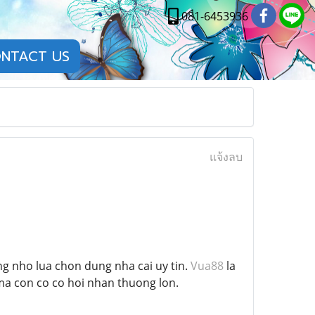
081-6453936
NTACT US
แจ้งลบ
ng nho lua chon dung nha cai uy tin.
Vua88
la
 ma con co co hoi nhan thuong lon.