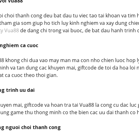
voi Vua88
 choi thanh cong deu bat dau tu viec tao tai khoan va tim 
ham gia som giup ho tich luy kinh nghiem va xay dung chien
y Vua88
de dang chi trong vai buoc, de bat dau hanh trinh 
 nghiem ca cuoc
8 khong chi dua vao may man ma con nho chien luoc hop ly.
inh va tan dung cac khuyen mai, giftcode de toi da hoa loi 
at ca cuoc theo thoi gian.
ng trinh uu dai
uyen mai, giftcode va hoan tra tai Vua88 la cong cu dac luc 
hung game thu thong minh co the bien cac uu dai thanh co h
ng nguoi choi thanh cong