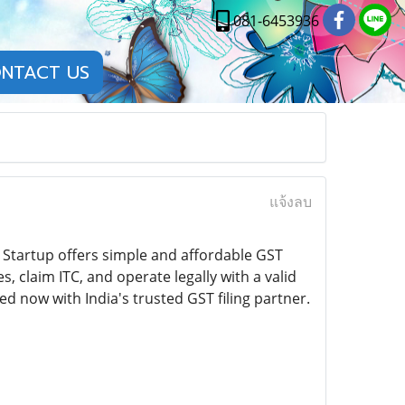
081-6453936
NTACT US
แจ้งลบ
Startup offers simple and affordable GST
, claim ITC, and operate legally with a valid
d now with India's trusted GST filing partner.