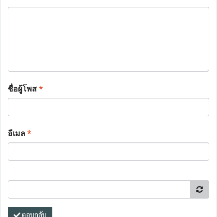
ชื่อผู้โพส
*
อีเมล
*
ตอบกลับ