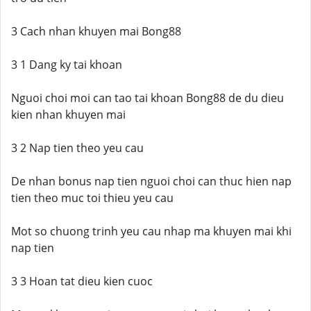
3 Cach nhan khuyen mai Bong88
3 1 Dang ky tai khoan
Nguoi choi moi can tao tai khoan Bong88 de du dieu
kien nhan khuyen mai
3 2 Nap tien theo yeu cau
De nhan bonus nap tien nguoi choi can thuc hien nap
tien theo muc toi thieu yeu cau
Mot so chuong trinh yeu cau nhap ma khuyen mai khi
nap tien
3 3 Hoan tat dieu kien cuoc