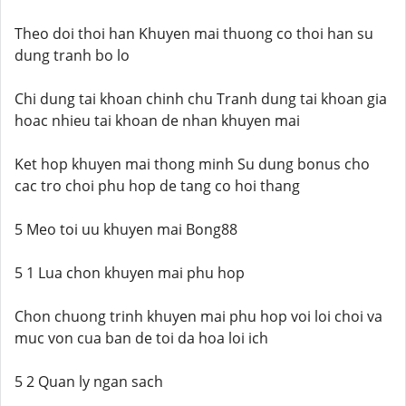
Theo doi thoi han Khuyen mai thuong co thoi han su
dung tranh bo lo
Chi dung tai khoan chinh chu Tranh dung tai khoan gia
hoac nhieu tai khoan de nhan khuyen mai
Ket hop khuyen mai thong minh Su dung bonus cho
cac tro choi phu hop de tang co hoi thang
5 Meo toi uu khuyen mai Bong88
5 1 Lua chon khuyen mai phu hop
Chon chuong trinh khuyen mai phu hop voi loi choi va
muc von cua ban de toi da hoa loi ich
5 2 Quan ly ngan sach