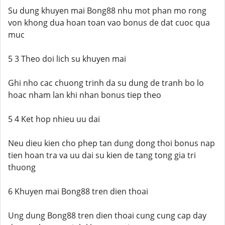
Su dung khuyen mai Bong88 nhu mot phan mo rong
von khong dua hoan toan vao bonus de dat cuoc qua
muc
5 3 Theo doi lich su khuyen mai
Ghi nho cac chuong trinh da su dung de tranh bo lo
hoac nham lan khi nhan bonus tiep theo
5 4 Ket hop nhieu uu dai
Neu dieu kien cho phep tan dung dong thoi bonus nap
tien hoan tra va uu dai su kien de tang tong gia tri
thuong
6 Khuyen mai Bong88 tren dien thoai
Ung dung Bong88 tren dien thoai cung cung cap day