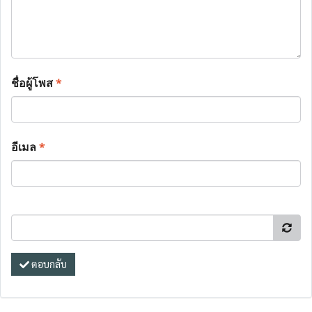
ชื่อผู้โพส
*
อีเมล
*
ตอบกลับ