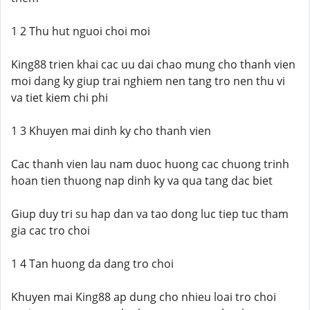
1 2 Thu hut nguoi choi moi
King88 trien khai cac uu dai chao mung cho thanh vien
moi dang ky giup trai nghiem nen tang tro nen thu vi
va tiet kiem chi phi
1 3 Khuyen mai dinh ky cho thanh vien
Cac thanh vien lau nam duoc huong cac chuong trinh
hoan tien thuong nap dinh ky va qua tang dac biet
Giup duy tri su hap dan va tao dong luc tiep tuc tham
gia cac tro choi
1 4 Tan huong da dang tro choi
Khuyen mai King88 ap dung cho nhieu loai tro choi