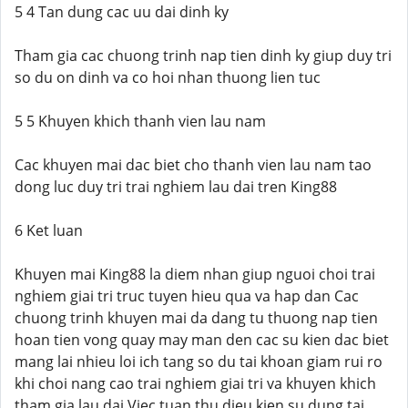
5 4 Tan dung cac uu dai dinh ky
Tham gia cac chuong trinh nap tien dinh ky giup duy tri
so du on dinh va co hoi nhan thuong lien tuc
5 5 Khuyen khich thanh vien lau nam
Cac khuyen mai dac biet cho thanh vien lau nam tao
dong luc duy tri trai nghiem lau dai tren King88
6 Ket luan
Khuyen mai King88 la diem nhan giup nguoi choi trai
nghiem giai tri truc tuyen hieu qua va hap dan Cac
chuong trinh khuyen mai da dang tu thuong nap tien
hoan tien vong quay may man den cac su kien dac biet
mang lai nhieu loi ich tang so du tai khoan giam rui ro
khi choi nang cao trai nghiem giai tri va khuyen khich
tham gia lau dai Viec tuan thu dieu kien su dung tai