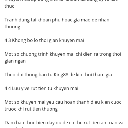
thuc
Tranh dung tai khoan phu hoac gia mao de nhan
thuong
4 3 Khong bo lo thoi gian khuyen mai
Mot so chuong trinh khuyen mai chi dien ra trong thoi
gian ngan
Theo doi thong bao tu King88 de kip thoi tham gia
4 4 Luu y ve rut tien tu khuyen mai
Mot so khuyen mai yeu cau hoan thanh dieu kien cuoc
truoc khi rut tien thuong
Dam bao thuc hien day du de co the rut tien an toan va