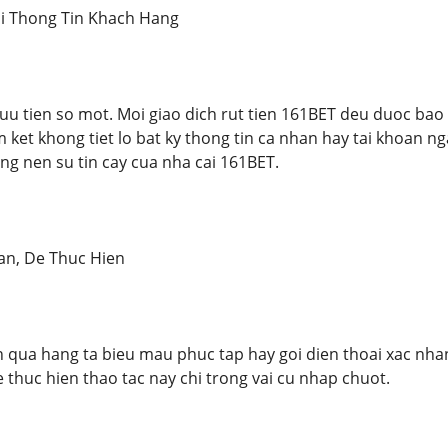
oi Thong Tin Khach Hang
a uu tien so mot. Moi giao dich rut tien 161BET deu duoc ba
am ket khong tiet lo bat ky thong tin ca nhan hay tai khoan 
ung nen su tin cay cua nha cai 161BET.
an, De Thuc Hien
 qua hang ta bieu mau phuc tap hay goi dien thoai xac nha
e thuc hien thao tac nay chi trong vai cu nhap chuot.