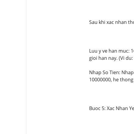
Sau khi xac nhan th
Luu y ve han muc: 1
gioi han nay. (Vi du
Nhap So Tien: Nhap 
10000000, he thong 
Buoc 5: Xac Nhan Ye