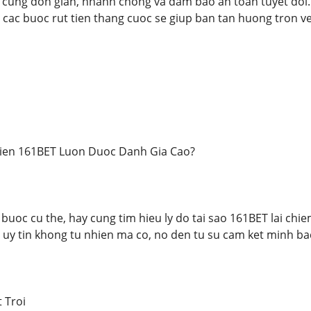
o cung don gian, nhanh chong va dam bao an toan tuyet doi. 
cac buoc rut tien thang cuoc se giup ban tan huong tron v
 Tien 161BET Luon Duoc Danh Gia Cao?
c buoc cu the, hay cung tim hieu ly do tai sao 161BET lai ch
Su uy tin khong tu nhien ma co, no den tu su cam ket minh b
 Troi