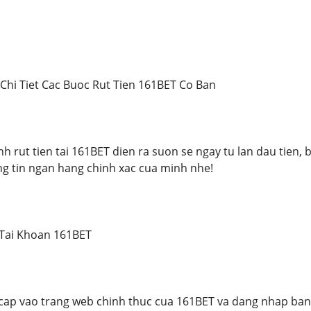
Chi Tiet Cac Buoc Rut Tien 161BET Co Ban
h rut tien tai 161BET dien ra suon se ngay tu lan dau tien,
ng tin ngan hang chinh xac cua minh nhe!
Tai Khoan 161BET
y cap vao trang web chinh thuc cua 161BET va dang nhap ba