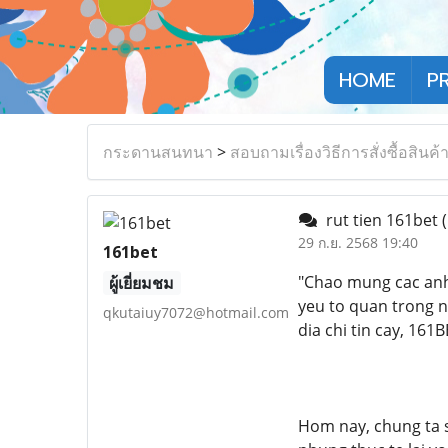
HOME
P
กระดานสนทนา
>
สอบถามเรื่องวิธีการสั่งซื้อสินค้
rut tien 161bet
29 ก.ย. 2568 19:40
161bet
"Chao mung cac anh 
ผู้เยี่ยมชม
yeu to quan trong nh
qkutaiuy7072@hotmail.com
dia chi tin cay, 161
Hom nay, chung ta s