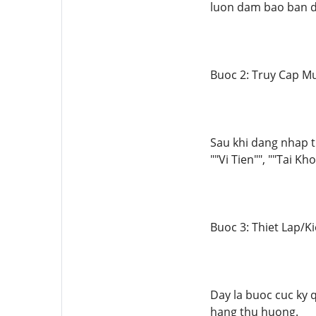
luon dam bao ban da
Buoc 2: Truy Cap M
Sau khi dang nhap t
""Vi Tien"", ""Tai Kh
Buoc 3: Thiet Lap/
Day la buoc cuc ky 
hang thu huong.