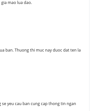
 gia mao lua dao.
ua ban. Thuong thi muc nay duoc dat ten la
g se yeu cau ban cung cap thong tin ngan