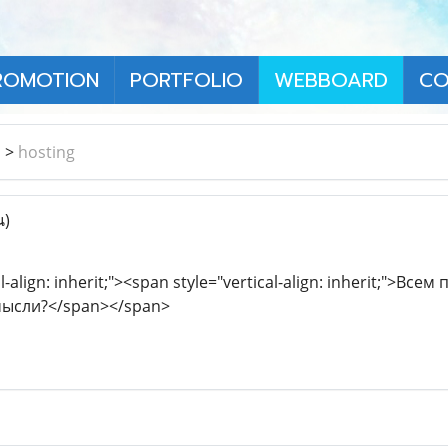
ROMOTION
PORTFOLIO
WEBBOARD
CO
า
>
hosting
น)
l-align: inherit;"><span style="vertical-align: inherit;">Вс
мысли?</span></span>