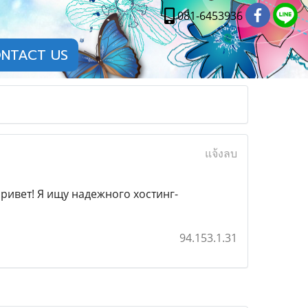
081-6453936
NTACT US
แจ้งลบ
ем привет! Я ищу надежного хостинг-
94.153.1.31