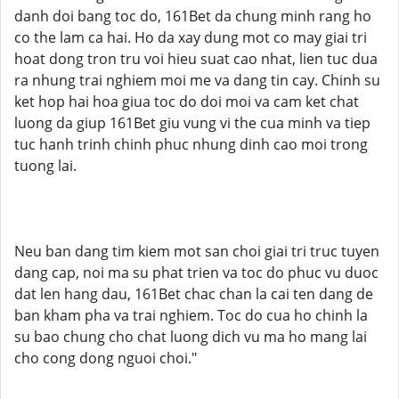
danh doi bang toc do, 161Bet da chung minh rang ho
co the lam ca hai. Ho da xay dung mot co may giai tri
hoat dong tron tru voi hieu suat cao nhat, lien tuc dua
ra nhung trai nghiem moi me va dang tin cay. Chinh su
ket hop hai hoa giua toc do doi moi va cam ket chat
luong da giup 161Bet giu vung vi the cua minh va tiep
tuc hanh trinh chinh phuc nhung dinh cao moi trong
tuong lai.
Neu ban dang tim kiem mot san choi giai tri truc tuyen
dang cap, noi ma su phat trien va toc do phuc vu duoc
dat len hang dau, 161Bet chac chan la cai ten dang de
ban kham pha va trai nghiem. Toc do cua ho chinh la
su bao chung cho chat luong dich vu ma ho mang lai
cho cong dong nguoi choi."