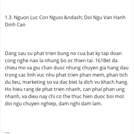
1.3. Nguon Luc Con Nguoi &ndash; Doi Ngu Van Hanh
Dinh Cao
Dang sau su phat trien bung no cua bat ky tap doan
cong nghe nao la nhung bo oc thien tai. 161Bet da
chieu mo va giu chan duoc nhung chuyen gia hang dau
trong cac linh vuc nhu phat trien phan mem, phan tich
du lieu, marketing so va dac biet la dich vu khach hang.
Ho hieu rang de phat trien nhanh, can phai phan ung
nhanh, va dieu nay chi co the thuc hien duoc boi mot
doi ngu chuyen nghiep, dam nghi dam lam.
---