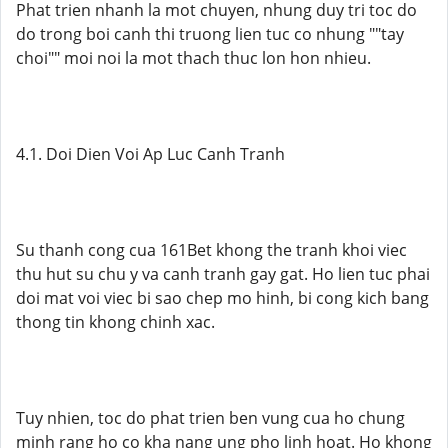
Phat trien nhanh la mot chuyen, nhung duy tri toc do
do trong boi canh thi truong lien tuc co nhung ""tay
choi"" moi noi la mot thach thuc lon hon nhieu.
4.1. Doi Dien Voi Ap Luc Canh Tranh
Su thanh cong cua 161Bet khong the tranh khoi viec
thu hut su chu y va canh tranh gay gat. Ho lien tuc phai
doi mat voi viec bi sao chep mo hinh, bi cong kich bang
thong tin khong chinh xac.
Tuy nhien, toc do phat trien ben vung cua ho chung
minh rang ho co kha nang ung pho linh hoat. Ho khong