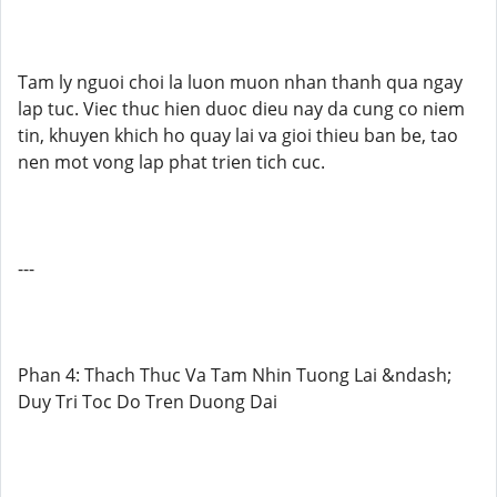
Tam ly nguoi choi la luon muon nhan thanh qua ngay
lap tuc. Viec thuc hien duoc dieu nay da cung co niem
tin, khuyen khich ho quay lai va gioi thieu ban be, tao
nen mot vong lap phat trien tich cuc.
---
Phan 4: Thach Thuc Va Tam Nhin Tuong Lai &ndash;
Duy Tri Toc Do Tren Duong Dai