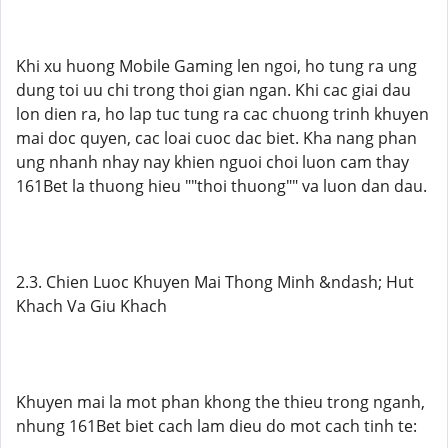
Khi xu huong Mobile Gaming len ngoi, ho tung ra ung
dung toi uu chi trong thoi gian ngan. Khi cac giai dau
lon dien ra, ho lap tuc tung ra cac chuong trinh khuyen
mai doc quyen, cac loai cuoc dac biet. Kha nang phan
ung nhanh nhay nay khien nguoi choi luon cam thay
161Bet la thuong hieu ""thoi thuong"" va luon dan dau.
2.3. Chien Luoc Khuyen Mai Thong Minh &ndash; Hut
Khach Va Giu Khach
Khuyen mai la mot phan khong the thieu trong nganh,
nhung 161Bet biet cach lam dieu do mot cach tinh te: