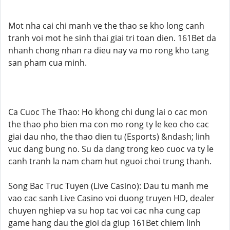
Mot nha cai chi manh ve the thao se kho long canh
tranh voi mot he sinh thai giai tri toan dien. 161Bet da
nhanh chong nhan ra dieu nay va mo rong kho tang
san pham cua minh.
Ca Cuoc The Thao: Ho khong chi dung lai o cac mon
the thao pho bien ma con mo rong ty le keo cho cac
giai dau nho, the thao dien tu (Esports) &ndash; linh
vuc dang bung no. Su da dang trong keo cuoc va ty le
canh tranh la nam cham hut nguoi choi trung thanh.
Song Bac Truc Tuyen (Live Casino): Dau tu manh me
vao cac sanh Live Casino voi duong truyen HD, dealer
chuyen nghiep va su hop tac voi cac nha cung cap
game hang dau the gioi da giup 161Bet chiem linh