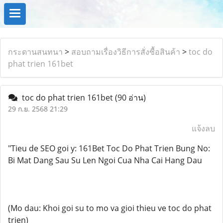
กระดานสนทนา
>
สอบถามเรื่องวิธีการสั่งซื้อสินค้า
>
toc do
phat trien 161bet
toc do phat trien 161bet
(90 อ่าน)
29 ก.ย. 2568 21:29
แจ้งลบ
"Tieu de SEO goi y: 161Bet Toc Do Phat Trien Bung No:
Bi Mat Dang Sau Su Len Ngoi Cua Nha Cai Hang Dau
(Mo dau: Khoi goi su to mo va gioi thieu ve toc do phat
trien)