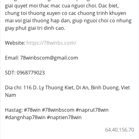
giai quyet moi thac mac cua nguoi choi. Dac biet,
chung toi thuong xuyen co cac chuong trinh khuyen
mai voi giai thuong hap dan, giup nguoi choi co nhung
giay phut giai tri dinh cao.
Website:
https://78winbs.com/
Email: 78winbscom@gmail.com
SDT: 0968779023
Dia chi: 116 D. Ly Thuong Kiet, Di An, Binh Duong, Viet
Nam
Hastag: #78win #78winbscom #naprut78win
#dangnhap78win #naptien78win
64.40.156.70