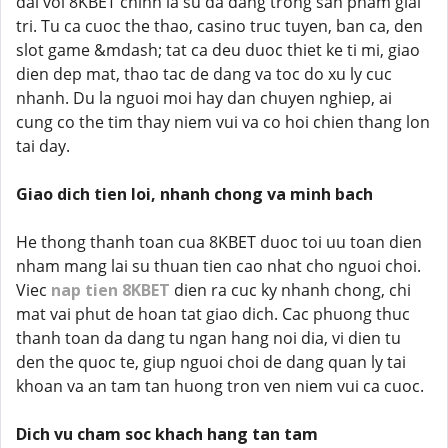
dai voi 8KBET chinh la su da dang trong san pham giai
tri. Tu ca cuoc the thao, casino truc tuyen, ban ca, den
slot game &mdash; tat ca deu duoc thiet ke ti mi, giao
dien dep mat, thao tac de dang va toc do xu ly cuc
nhanh. Du la nguoi moi hay dan chuyen nghiep, ai
cung co the tim thay niem vui va co hoi chien thang lon
tai day.
Giao dich tien loi, nhanh chong va minh bach
He thong thanh toan cua 8KBET duoc toi uu toan dien
nham mang lai su thuan tien cao nhat cho nguoi choi.
Viec
nap tien 8KBET
dien ra cuc ky nhanh chong, chi
mat vai phut de hoan tat giao dich. Cac phuong thuc
thanh toan da dang tu ngan hang noi dia, vi dien tu
den the quoc te, giup nguoi choi de dang quan ly tai
khoan va an tam tan huong tron ven niem vui ca cuoc.
Dich vu cham soc khach hang tan tam