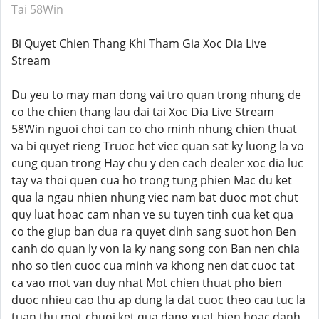
Tai 58Win
Bi Quyet Chien Thang Khi Tham Gia Xoc Dia Live
Stream
Du yeu to may man dong vai tro quan trong nhung de
co the chien thang lau dai tai Xoc Dia Live Stream
58Win nguoi choi can co cho minh nhung chien thuat
va bi quyet rieng Truoc het viec quan sat ky luong la vo
cung quan trong Hay chu y den cach dealer xoc dia luc
tay va thoi quen cua ho trong tung phien Mac du ket
qua la ngau nhien nhung viec nam bat duoc mot chut
quy luat hoac cam nhan ve su tuyen tinh cua ket qua
co the giup ban dua ra quyet dinh sang suot hon Ben
canh do quan ly von la ky nang song con Ban nen chia
nho so tien cuoc cua minh va khong nen dat cuoc tat
ca vao mot van duy nhat Mot chien thuat pho bien
duoc nhieu cao thu ap dung la dat cuoc theo cau tuc la
tuan thu mot chuoi ket qua dang xuat hien hoac danh