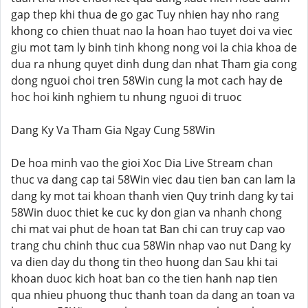
gap thep khi thua de go gac Tuy nhien hay nho rang
khong co chien thuat nao la hoan hao tuyet doi va viec
giu mot tam ly binh tinh khong nong voi la chia khoa de
dua ra nhung quyet dinh dung dan nhat Tham gia cong
dong nguoi choi tren 58Win cung la mot cach hay de
hoc hoi kinh nghiem tu nhung nguoi di truoc
Dang Ky Va Tham Gia Ngay Cung 58Win
De hoa minh vao the gioi Xoc Dia Live Stream chan
thuc va dang cap tai 58Win viec dau tien ban can lam la
dang ky mot tai khoan thanh vien Quy trinh dang ky tai
58Win duoc thiet ke cuc ky don gian va nhanh chong
chi mat vai phut de hoan tat Ban chi can truy cap vao
trang chu chinh thuc cua 58Win nhap vao nut Dang ky
va dien day du thong tin theo huong dan Sau khi tai
khoan duoc kich hoat ban co the tien hanh nap tien
qua nhieu phuong thuc thanh toan da dang an toan va