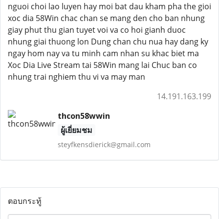
nguoi choi lao luyen hay moi bat dau kham pha the gioi
xoc dia 58Win chac chan se mang den cho ban nhung
giay phut thu gian tuyet voi va co hoi gianh duoc
nhung giai thuong lon Dung chan chu nua hay dang ky
ngay hom nay va tu minh cam nhan su khac biet ma
Xoc Dia Live Stream tai 58Win mang lai Chuc ban co
nhung trai nghiem thu vi va may man
14.191.163.199
thcon58wwin
ผู้เยี่ยมชม
steyfkensdierick@gmail.com
ตอบกระทู้