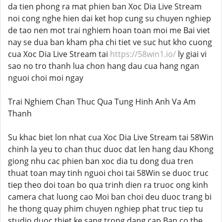
da tien phong ra mat phien ban Xoc Dia Live Stream
noi cong nghe hien dai ket hop cung su chuyen nghiep
de tao nen mot trai nghiem hoan toan moi me Bai viet
nay se dua ban kham pha chi tiet ve suc hut kho cuong
cua Xoc Dia Live Stream tai
https://58win1.io/
ly giai vi
sao no tro thanh lua chon hang dau cua hang ngan
nguoi choi moi ngay
Trai Nghiem Chan Thuc Qua Tung Hinh Anh Va Am
Thanh
Su khac biet lon nhat cua Xoc Dia Live Stream tai 58Win
chinh la yeu to chan thuc duoc dat len hang dau Khong
giong nhu cac phien ban xoc dia tu dong dua tren
thuat toan may tinh nguoi choi tai 58Win se duoc truc
tiep theo doi toan bo qua trinh dien ra truoc ong kinh
camera chat luong cao Moi ban choi deu duoc trang bi
he thong quay phim chuyen nghiep phat truc tiep tu
studio duoc thiet ke sang trong dang cap Ban co the