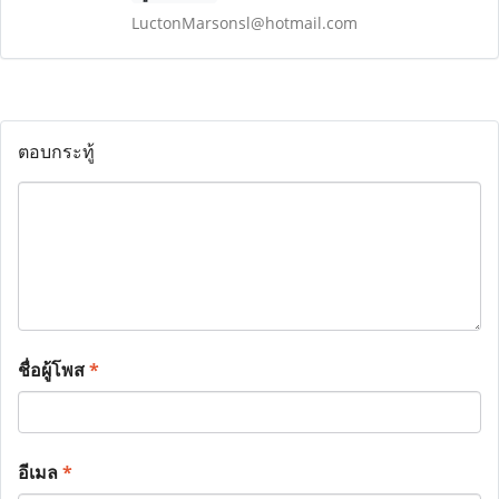
LuctonMarsonsl@hotmail.com
ตอบกระทู้
ชื่อผู้โพส
*
อีเมล
*