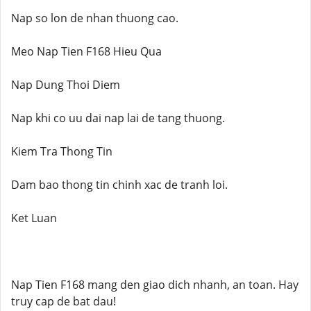
Nap so lon de nhan thuong cao.
Meo Nap Tien F168 Hieu Qua
Nap Dung Thoi Diem
Nap khi co uu dai nap lai de tang thuong.
Kiem Tra Thong Tin
Dam bao thong tin chinh xac de tranh loi.
Ket Luan
Nap Tien F168 mang den giao dich nhanh, an toan. Hay
truy cap de bat dau!