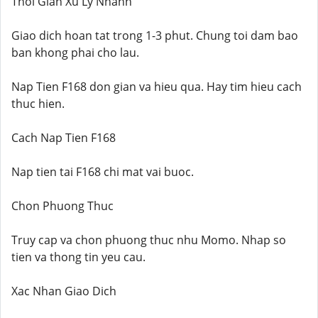
Thoi Gian Xu Ly Nhanh
Giao dich hoan tat trong 1-3 phut. Chung toi dam bao
ban khong phai cho lau.
Nap Tien F168 don gian va hieu qua. Hay tim hieu cach
thuc hien.
Cach Nap Tien F168
Nap tien tai F168 chi mat vai buoc.
Chon Phuong Thuc
Truy cap va chon phuong thuc nhu Momo. Nhap so
tien va thong tin yeu cau.
Xac Nhan Giao Dich