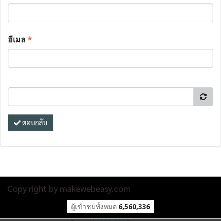
อีเมล
*
ตอบกลับ
Copy right by makewebeasy.com
ผู้เข้าชมวันนี้
4,400