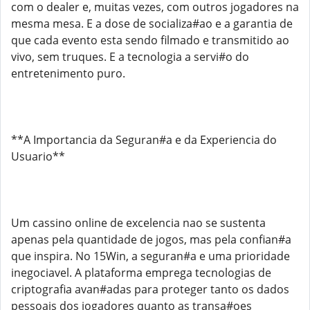
com o dealer e, muitas vezes, com outros jogadores na
mesma mesa. E a dose de socializa#ao e a garantia de
que cada evento esta sendo filmado e transmitido ao
vivo, sem truques. E a tecnologia a servi#o do
entretenimento puro.
**A Importancia da Seguran#a e da Experiencia do
Usuario**
Um cassino online de excelencia nao se sustenta
apenas pela quantidade de jogos, mas pela confian#a
que inspira. No 15Win, a seguran#a e uma prioridade
inegociavel. A plataforma emprega tecnologias de
criptografia avan#adas para proteger tanto os dados
pessoais dos jogadores quanto as transa#oes