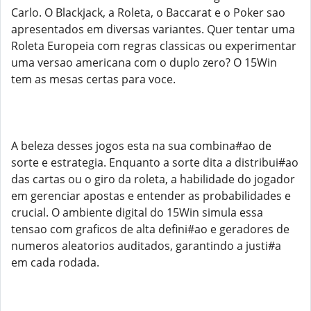
Carlo. O Blackjack, a Roleta, o Baccarat e o Poker sao
apresentados em diversas variantes. Quer tentar uma
Roleta Europeia com regras classicas ou experimentar
uma versao americana com o duplo zero? O 15Win
tem as mesas certas para voce.
A beleza desses jogos esta na sua combina#ao de
sorte e estrategia. Enquanto a sorte dita a distribui#ao
das cartas ou o giro da roleta, a habilidade do jogador
em gerenciar apostas e entender as probabilidades e
crucial. O ambiente digital do 15Win simula essa
tensao com graficos de alta defini#ao e geradores de
numeros aleatorios auditados, garantindo a justi#a
em cada rodada.