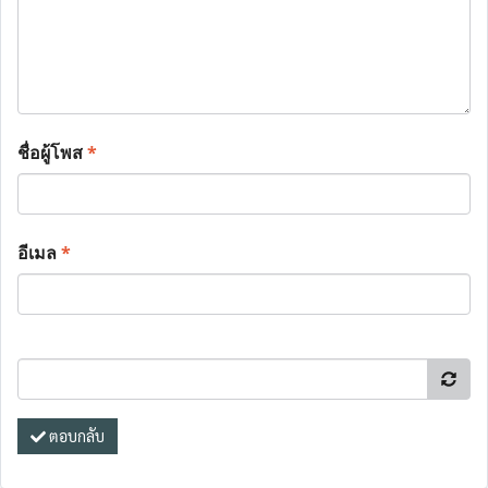
ชื่อผู้โพส
*
อีเมล
*
ตอบกลับ