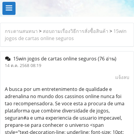
กระดานสนทนา
>
สอบถามเรื่องวิธีการสั่งซื้อสินค้า
>
15win
jogos de cartas online seguros
15win jogos de cartas online seguros
(76 อ่าน)
14 ต.ค. 2568 08:19
แจ้งลบ
A busca por um entretenimento de qualidade e
adrenalina no mundo dos cassinos online nunca foi
tao recompensadora. Se voce esta a procura de uma
plataforma que combine diversidade de jogos,
seguran#a e uma experiencia de usuario impecavel,
prepare-se para conhecer o universo <span
style="text-decoration-line: underline; font-size: 10pt;