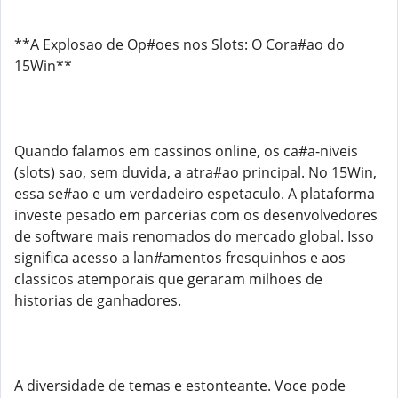
**A Explosao de Op#oes nos Slots: O Cora#ao do
15Win**
Quando falamos em cassinos online, os ca#a-niveis
(slots) sao, sem duvida, a atra#ao principal. No 15Win,
essa se#ao e um verdadeiro espetaculo. A plataforma
investe pesado em parcerias com os desenvolvedores
de software mais renomados do mercado global. Isso
significa acesso a lan#amentos fresquinhos e aos
classicos atemporais que geraram milhoes de
historias de ganhadores.
A diversidade de temas e estonteante. Voce pode