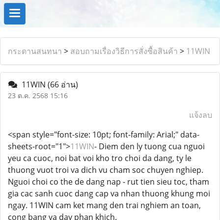
กระดานสนทนา
>
สอบถามเรื่องวิธีการสั่งซื้อสินค้า
>
11WIN
11WIN
(66 อ่าน)
23 ต.ค. 2568 15:16
แจ้งลบ
<span style="font-size: 10pt; font-family: Arial;" data-
sheets-root="1">
11WIN
- Diem den ly tuong cua nguoi
yeu ca cuoc, noi bat voi kho tro choi da dang, ty le
thuong vuot troi va dich vu cham soc chuyen nghiep.
Nguoi choi co the de dang nap - rut tien sieu toc, tham
gia cac sanh cuoc dang cap va nhan thuong khung moi
ngay. 11WIN cam ket mang den trai nghiem an toan,
cong bang va day phan khich.