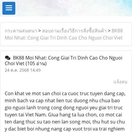
กระดานสนทนา
>
สอบถามเรื่องวิธีการสั่งซื้อสินค้า
>
BK88
Moi Nhat: Cong Giai Tri Dinh Cao Cho Nguoi Choi Viet
BK88 Moi Nhat: Cong Giai Tri Dinh Cao Cho Nguoi
Choi Viet
(105 อ่าน)
24 ต.ค. 2568 14:49
แจ้งลบ
Con khat ve mot san choi ca cuoc truc tuyen dang cap,
minh bach va cap nhat lien tuc duong nhu chua bao
gio nguoi lanh trong cong dong nguoi yeu giai tri truc
tuyen tai Viet Nam. Giua hang ta lua chon, co mot cai
ten dang thuc su tao nen lan song moi, thu hut su chu
y dac biet boi nhung nang cap vuot troi va trai nghiem