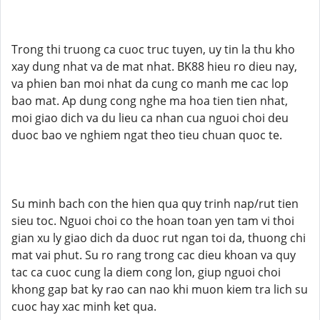
Trong thi truong ca cuoc truc tuyen, uy tin la thu kho
xay dung nhat va de mat nhat. BK88 hieu ro dieu nay,
va phien ban moi nhat da cung co manh me cac lop
bao mat. Ap dung cong nghe ma hoa tien tien nhat,
moi giao dich va du lieu ca nhan cua nguoi choi deu
duoc bao ve nghiem ngat theo tieu chuan quoc te.
Su minh bach con the hien qua quy trinh nap/rut tien
sieu toc. Nguoi choi co the hoan toan yen tam vi thoi
gian xu ly giao dich da duoc rut ngan toi da, thuong chi
mat vai phut. Su ro rang trong cac dieu khoan va quy
tac ca cuoc cung la diem cong lon, giup nguoi choi
khong gap bat ky rao can nao khi muon kiem tra lich su
cuoc hay xac minh ket qua.