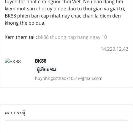
tuyen tot nhat cho nguoi choi Viet. Neu ban dang tim
kiem mot san choi uy tin de dau tu thoi gian va giai tri,
BK88 phien ban cap nhat nay chac chan la diem den
khong the bo qua.
Xem them tai :
bk88 thuong nap hang ngay 10
14.229.12.42
BK88
ผู้เยี่ยมชม
huynhngocthao71051@gmail.com
ตอบกระทู้