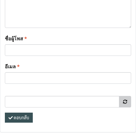
ชื่อผู้โพส
*
อีเมล
*
ตอบกลับ