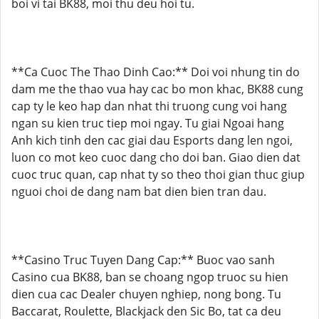
boi vi tai BK88, moi thu deu hoi tu.
**Ca Cuoc The Thao Dinh Cao:** Doi voi nhung tin do
dam me the thao vua hay cac bo mon khac, BK88 cung
cap ty le keo hap dan nhat thi truong cung voi hang
ngan su kien truc tiep moi ngay. Tu giai Ngoai hang
Anh kich tinh den cac giai dau Esports dang len ngoi,
luon co mot keo cuoc dang cho doi ban. Giao dien dat
cuoc truc quan, cap nhat ty so theo thoi gian thuc giup
nguoi choi de dang nam bat dien bien tran dau.
**Casino Truc Tuyen Dang Cap:** Buoc vao sanh
Casino cua BK88, ban se choang ngop truoc su hien
dien cua cac Dealer chuyen nghiep, nong bong. Tu
Baccarat, Roulette, Blackjack den Sic Bo, tat ca deu