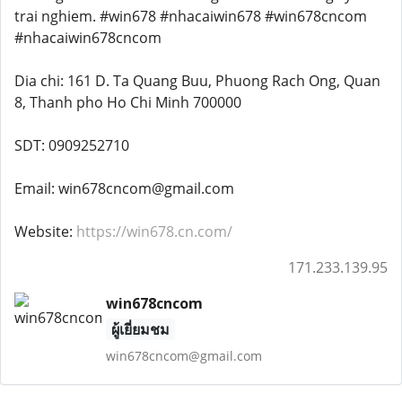
trai nghiem. #win678 #nhacaiwin678 #win678cncom
#nhacaiwin678cncom
Dia chi: 161 D. Ta Quang Buu, Phuong Rach Ong, Quan
8, Thanh pho Ho Chi Minh 700000
SDT: 0909252710
Email: win678cncom@gmail.com
Website:
https://win678.cn.com/
171.233.139.95
win678cncom
ผู้เยี่ยมชม
win678cncom@gmail.com