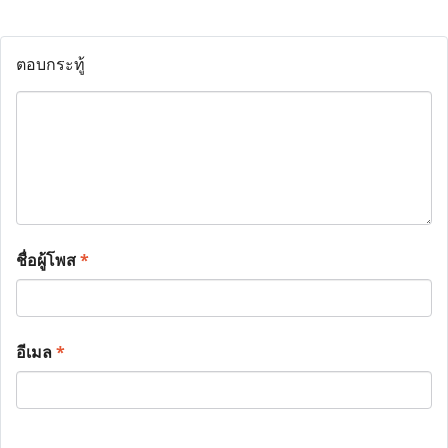
ตอบกระทู้
ชื่อผู้โพส
*
อีเมล
*