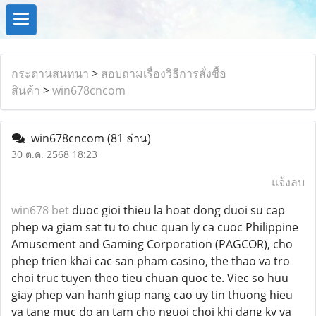
กระดานสนทนา
>
สอบถามเรื่องวิธีการสั่งซื้อ
สินค้า
>
win678cncom
win678cncom
(81 อ่าน)
30 ต.ค. 2568 18:23
แจ้งลบ
win678 bet
duoc gioi thieu la hoat dong duoi su cap
phep va giam sat tu to chuc quan ly ca cuoc Philippine
Amusement and Gaming Corporation (PAGCOR), cho
phep trien khai cac san pham casino, the thao va tro
choi truc tuyen theo tieu chuan quoc te. Viec so huu
giay phep van hanh giup nang cao uy tin thuong hieu
va tang muc do an tam cho nguoi choi khi dang ky va