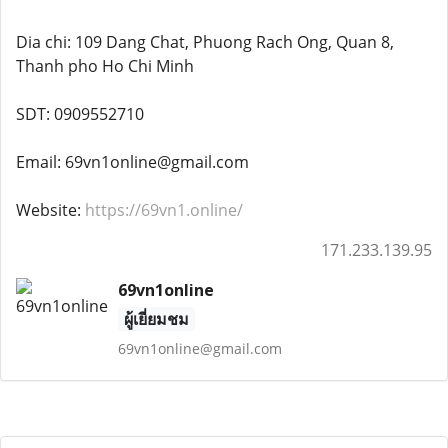
Dia chi: 109 Dang Chat, Phuong Rach Ong, Quan 8,
Thanh pho Ho Chi Minh
SDT: 0909552710
Email: 69vn1online@gmail.com
Website:
https://69vn1.online/
171.233.139.95
69vn1online
ผู้เยี่ยมชม
69vn1online@gmail.com