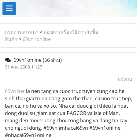
กระดานสนทนา
>
สอบถามเรื่องวิธีการสั่งซื้อ
สินค้า
>
69vn1online
69vn1online
(56 อ่าน)
31 ต.ค. 2568 11:27
แจ้งลบ
69vn bet
la nen tang ca cuoc truc tuyen cung cap he
sinh thai giai tri da dang gom the thao, casino truc tiep,
ban ca, no hu va xo so. Nha cai duoc gioi thieu la hoat
dong duoi su giam sat cua PAGCOR va Isle of Man,
mang den moi truong choi cong bang va dang tin cay
cho nguoi dung. #69vn #nhacai69vn #69vn1online
#nhacai69vn1online