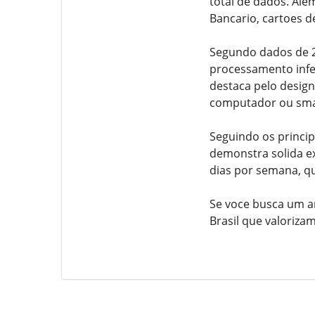
total de dados. Ale
Bancario, cartoes de
Segundo dados de 2
processamento infe
destaca pelo design
computador ou sma
Seguindo os princip
demonstra solida ex
dias por semana, q
Se voce busca um a
Brasil que valoriza