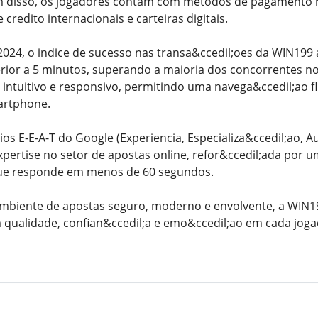
m disso, os jogadores contam com metodos de pagamento rap
 credito internacionais e carteiras digitais.
024, o indice de sucesso nas transa&ccedil;oes da WIN199
rior a 5 minutos, superando a maioria dos concorrentes n
 intuitivo e responsivo, permitindo uma navega&ccedil;ao fl
rtphone.
ios E-E-A-T do Google (Experiencia, Especializa&ccedil;ao, A
pertise no setor de apostas online, refor&ccedil;ada por u
ue responde em menos de 60 segundos.
mbiente de apostas seguro, moderno e envolvente, a WIN19
m qualidade, confian&ccedil;a e emo&ccedil;ao em cada joga