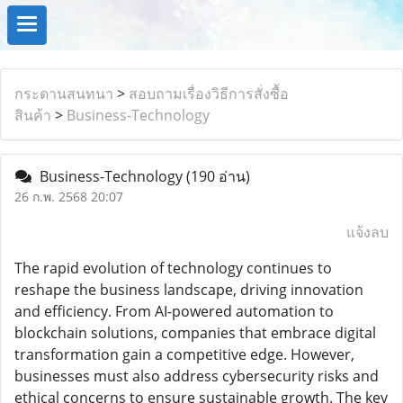
กระดานสนทนา
>
สอบถามเรื่องวิธีการสั่งซื้อ
สินค้า
>
Business-Technology
Business-Technology
(190 อ่าน)
26 ก.พ. 2568 20:07
แจ้งลบ
The rapid evolution of technology continues to
reshape the business landscape, driving innovation
and efficiency. From AI-powered automation to
blockchain solutions, companies that embrace digital
transformation gain a competitive edge. However,
businesses must also address cybersecurity risks and
ethical concerns to ensure sustainable growth. The key